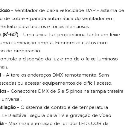
cioso
– Ventilador de baixa velocidade DAP + sistema de
o de cobre + parada automática do ventilador em
erfeito para teatros e locais silenciosos.
 (8°–60°)
– Uma única luz proporciona tanto um feixe
uma iluminação ampla. Economiza custos com
o de preparação.
ontrole a dispersão da luz e molde o feixe luminoso
ais.
M
– Altere os endereços DMX remotamente. Sem
escadas ou acessar equipamentos de difícil acesso.
los
– Conectores DMX de 3 e 5 pinos na tampa traseira
universal.
tilação
– O sistema de controle de temperatura
 LED estável, segura para TV e gravação de vídeo.
ia
– Maximiza a emissão de luz dos LEDs COB da