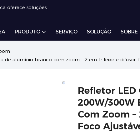
ica oferece soluções
SA
PRODUTO
SERVIÇO
SOLUÇÃO
SOBRE
zoom
e alumínio branco com zoom – 2 em 1: feixe e difusor, foc
Refletor LED
200W/300W E
Com Zoom – 2
Foco Ajustáve