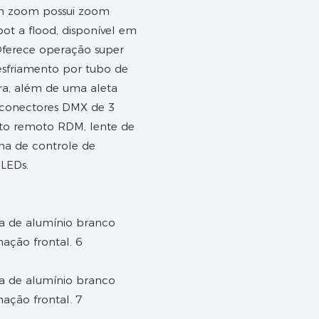
om zoom possui zoom
pot a flood, disponível em
 Oferece operação super
esfriamento por tubo de
ra, além de uma aleta
 conectores DMX de 3
nto remoto RDM, lente de
ema de controle de
 LEDs.