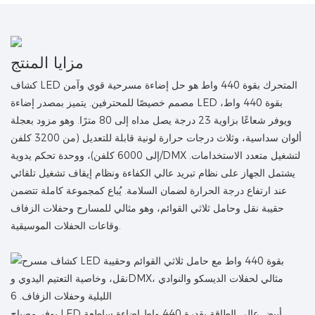
مزايا المنتج
كشاف LED المتحرك بقوة 440 واط هو حل إضاءة مسرحية قوي وآمن
مصمم خصيصًا للمحترفين. يتميز بمصدر إضاءة LED بقوة 440 واط،
ويوفر شعاعًا بزاوية 23 درجة يصل مداه إلى 80 مترًا. وهو مزود بعجلة
ألوان سداسية، وثلاث درجات حرارة لونية قابلة للتعديل (من 3200 كلفن
إلى 6000 كلفن)، ووحدة تحكم يدوية/DMX لتشغيل متعدد الاستخدامات.
يشتمل الجهاز على نظام تبريد عالي الكفاءة ونظام إيقاف تشغيل تلقائي
عند ارتفاع درجة الحرارة لضمان السلامة. يُباع كمجموعة كاملة تتضمن
حقيبة نقل وحامل ثلاثي القوائم، وهو مثالي للمسارح وحفلات الزفاف
وقاعات الحفلات الموسيقية.
يوفر مصباح LED أبيض عالي الطاقة بقدرة 440 واط إضاءة ساطعة.