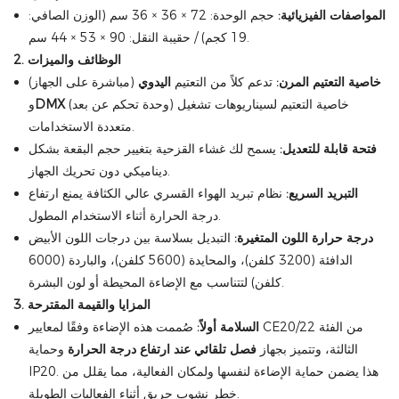
المواصفات الفيزيائية:
حجم الوحدة: 72 × 36 × 36 سم (الوزن الصافي:
19 كجم) / حقيبة النقل: 90 × 53 × 44 سم.
2. الوظائف والميزات
خاصية التعتيم المرن:
تدعم كلاً من التعتيم
اليدوي
(مباشرة على الجهاز)
(وحدة تحكم عن بعد) خاصية التعتيم لسيناريوهات تشغيل
DMX
و
متعددة الاستخدامات.
فتحة قابلة للتعديل:
يسمح لك غشاء القزحية بتغيير حجم البقعة بشكل
ديناميكي دون تحريك الجهاز.
التبريد السريع:
نظام تبريد الهواء القسري عالي الكثافة يمنع ارتفاع
درجة الحرارة أثناء الاستخدام المطول.
درجة حرارة اللون المتغيرة:
التبديل بسلاسة بين درجات اللون الأبيض
الدافئة (3200 كلفن)، والمحايدة (5600 كلفن)، والباردة (6000
كلفن) لتتناسب مع الإضاءة المحيطة أو لون البشرة.
3. المزايا والقيمة المقترحة
السلامة أولاً:
صُممت هذه الإضاءة وفقًا لمعايير CE20/22 من الفئة
الثالثة، وتتميز بجهاز
فصل تلقائي عند ارتفاع درجة الحرارة
وحماية
IP20. هذا يضمن حماية الإضاءة لنفسها ولمكان الفعالية، مما يقلل من
خطر نشوب حريق أثناء الفعاليات الطويلة.