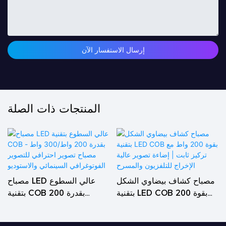
إرسال الاستفسار الآن
المنتجات ذات الصلة
مصباح كشاف بيضاوي الشكل
مصباح LED عالي السطوع
بتقنية LED COB بقوة 200
بتقنية COB بقدرة 200
واط مع تركيز ثابت | إضاءة
واط/300 واط - مصباح تصوير
تصوير عالية الإخراج للتلفزيون
احترافي للتصوير الفوتوغرافي