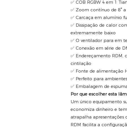
✅ COB RGBW 4 em 1 Tiansh
✅ Zoom contínuo de 8° a 
✅ Carcaça em alumínio fun
✅ Dissipação de calor com
extremamente baixo
✅ O ventilador para em t
✅ Conexão em série de DMX
✅ Endereçamento RDM, con
cintilação
✅ Fonte de alimentação H
✅ Perfeito para ambientes s
✅ Embalagem de espuma d
Por que escolher esta lâ
Um único equipamento sub
economiza dinheiro e tem
atrapalha apresentações 
RDM facilita a configuraç