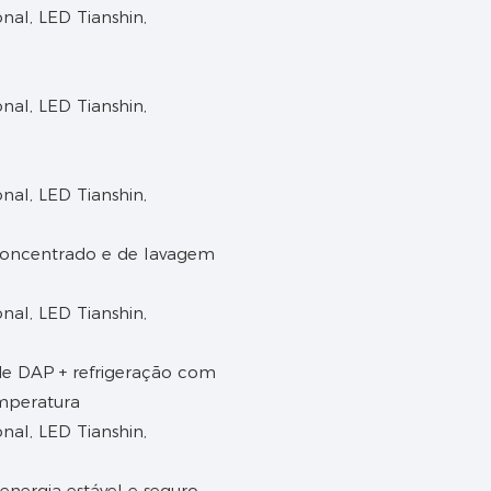
 concentrado e de lavagem
ade DAP + refrigeração com
mperatura
nergia estável e seguro