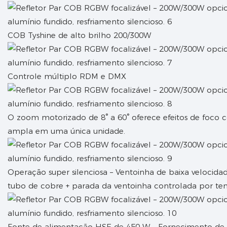
COB Tyshine de alto brilho 200/300W
Controle múltiplo RDM e DMX
O zoom motorizado de 8° a 60° oferece efeitos de foco
ampla em uma única unidade.
Operação super silenciosa – Ventoinha de baixa velocid
tubo de cobre + parada da ventoinha controlada por te
Fonte de alimentação HSE de 450 W – Fornecimento de e