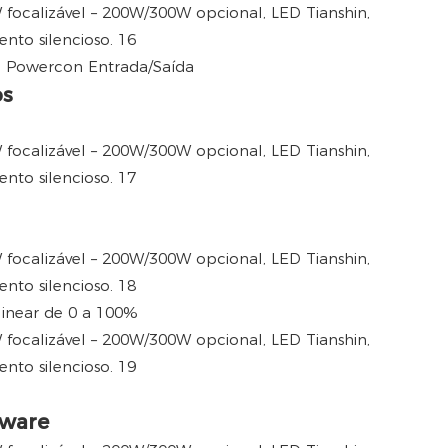
: Powercon Entrada/Saída
os
inear de 0 a 100%
tware