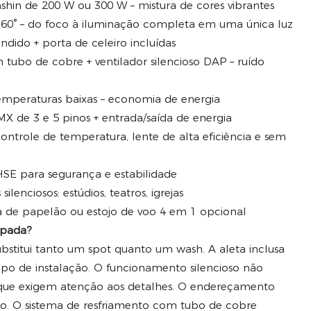
in de 200 W ou 300 W – mistura de cores vibrantes
60° – do foco à iluminação completa em uma única luz
dido + porta de celeiro incluídas
 tubo de cobre + ventilador silencioso DAP – ruído
emperaturas baixas – economia de energia
 de 3 e 5 pinos + entrada/saída de energia
trole de temperatura, lente de alta eficiência e sem
SE para segurança e estabilidade
ilenciosos: estúdios, teatros, igrejas
e papelão ou estojo de voo 4 em 1 opcional
mpada?
stitui tanto um spot quanto um wash. A aleta inclusa
po de instalação. O funcionamento silencioso não
que exigem atenção aos detalhes. O endereçamento
ão. O sistema de resfriamento com tubo de cobre