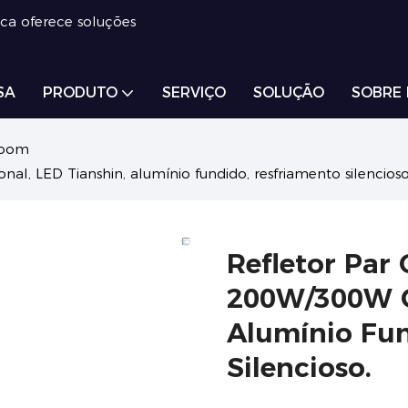
ica oferece soluções
SA
PRODUTO
SERVIÇO
SOLUÇÃO
SOBRE
zoom
l, LED Tianshin, alumínio fundido, resfriamento silencioso
Refletor Par
200W/300W Op
Alumínio Fun
Silencioso.