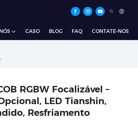
 NÓS
CASO
BLOG
FAQ
CONTATE-NOS
.
 COB RGBW Focalizável –
cional, LED Tianshin,
dido, Resfriamento