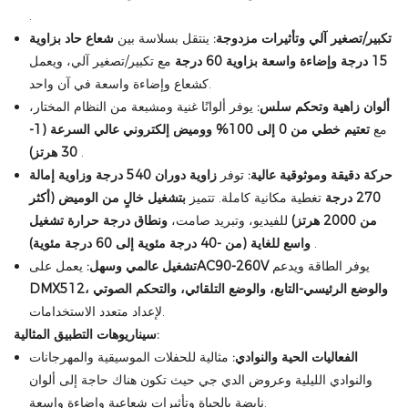
.
تكبير/تصغير آلي وتأثيرات مزدوجة:
ينتقل بسلاسة بين
شعاع حاد بزاوية
15 درجة
وإضاءة واسعة بزاوية 60 درجة
مع تكبير/تصغير آلي، ويعمل
كشعاع وإضاءة واسعة في آن واحد.
ألوان زاهية وتحكم سلس:
يوفر ألوانًا غنية ومشبعة من النظام المختار،
مع
تعتيم خطي من 0 إلى 100%
ووميض إلكتروني عالي السرعة (1-
.
30 هرتز)
حركة دقيقة وموثوقية عالية:
توفر
زاوية دوران 540 درجة وزاوية إمالة
270 درجة
تغطية مكانية كاملة. تتميز
بتشغيل خالٍ من الوميض (أكثر
من 2000 هرتز)
للفيديو، وتبريد صامت،
ونطاق درجة حرارة تشغيل
.
واسع للغاية (من -40 درجة مئوية إلى 60 درجة مئوية)
يوفر الطاقة ويدعم
AC90-260V
تشغيل عالمي وسهل:
يعمل على
DMX512، والوضع الرئيسي-التابع، والوضع التلقائي، والتحكم الصوتي
لإعداد متعدد الاستخدامات.
سيناريوهات التطبيق المثالية:
الفعاليات الحية والنوادي:
مثالية للحفلات الموسيقية والمهرجانات
والنوادي الليلية وعروض الدي جي حيث تكون هناك حاجة إلى ألوان
نابضة بالحياة وتأثيرات شعاعية وإضاءة واسعة.