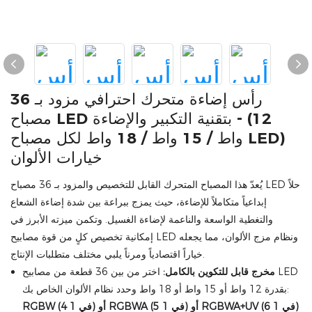
رأس إضاءة متحرك احترافي مزود بـ 36
مصباح LED بتقنية التكبير والإضاءة - (12
واط / 15 واط / 18 واط لكل مصباح LED)
خيارات الألوان
يُعدّ هذا المصباح المتحرك القابل للتخصيص والمزود بـ 36 مصباح LED حلاً
إبداعياً متكاملاً للإضاءة، حيث يمزج ببراعة بين شدة إضاءة الشعاع
والتغطية الواسعة والناعمة لإضاءة الغسيل. وتكمن ميزته الأبرز في
إمكانية تخصيص كلٍ من قوة مصابيح LED ونظام مزج الألوان، مما يجعله
خياراً اقتصادياً ومرناً يلبي مختلف متطلبات الإنتاج.
مخرج قابل للتكوين بالكامل:
اختر من بين 36 قطعة من مصابيح LED
بقدرة 12 واط أو 15 واط أو 18 واط وحدد نظام الألوان الخاص بك:
RGBW (4 في 1) أو RGBWA (5 في 1) أو RGBWA+UV (6 في 1)