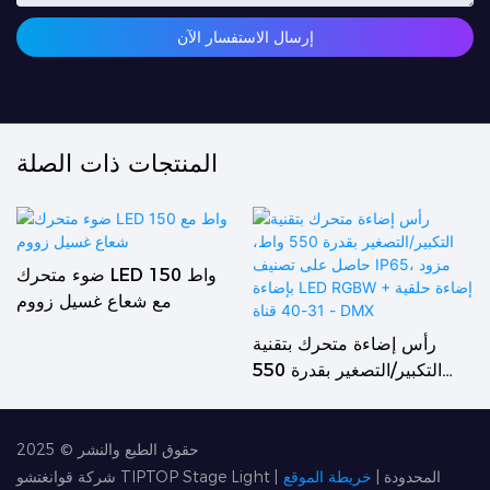
إرسال الاستفسار الآن
المنتجات ذات الصلة
ضوء متحرك LED 150 واط
مع شعاع غسيل زووم
رأس إضاءة متحرك بتقنية
التكبير/التصغير بقدرة 550
واط، حاصل على تصنيف
IP65، مزود بإضاءة LED
RGBW + إضاءة حلقية - 31-
حقوق الطبع والنشر © 2025
40 قناة DMX
شركة قوانغتشو TIPTOP Stage Light المحدودة
|
خريطة الموقع
|