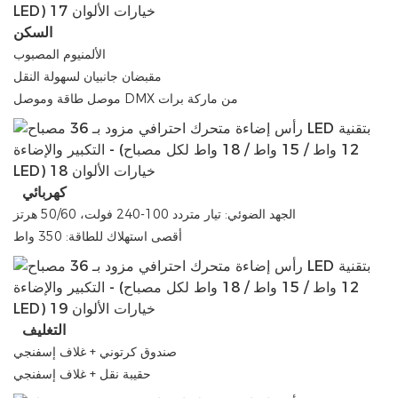
السكن
الألمنيوم المصبوب
مقبضان جانبيان لسهولة النقل
موصل طاقة وموصل DMX من ماركة برات
كهربائي
الجهد الضوئي: تيار متردد 100-240 فولت، 50/60 هرتز
أقصى استهلاك للطاقة: 350 واط
التغليف
صندوق كرتوني + غلاف إسفنجي
حقيبة نقل + غلاف إسفنجي