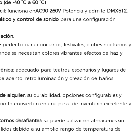
(de -40 °C a 60 °C)
.
il:
funciona en
AC90-260V
Potencia y admite
DMX512,
tico y control de sonido
para una configuración
cación:
:
perfecto para conciertos, festivales, clubes nocturnos y
nde se necesitan colores vibrantes, efectos de haz y
énica:
adecuado para teatros, escenarios y lugares de
de acento, retroiluminación y creación de baños
e alquiler:
su durabilidad, opciones configurables y
no lo convierten en una pieza de inventario excelente y
tornos desafiantes:
se puede utilizar en almacenes sin
cálidos debido a su amplio rango de temperatura de