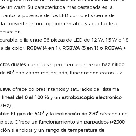
de un wash. Su característica más destacada es la
ar tanto la potencia de los LED como el sistema de
 la convierte en una opción rentable y adaptable a
roducción.
gurable:
elija entre 36 piezas de LED de 12 W, 15 W o 18
ma de color:
RGBW (4 en 1), RGBWA (5 en 1) o RGBWA +
tos duales:
cambia sin problemas entre un
haz nítido
de 60°
con zoom motorizado, funcionando como luz
uave:
ofrece colores intensos y saturados del sistema
 lineal del 0 al 100 %
y un
estroboscopio electrónico
0 Hz)
.
ble:
El giro de 540° y la inclinación de 270°
ofrecen una
pleta. Ofrece
un funcionamiento sin parpadeos (>2000
ación silenciosa y un
rango de temperatura de