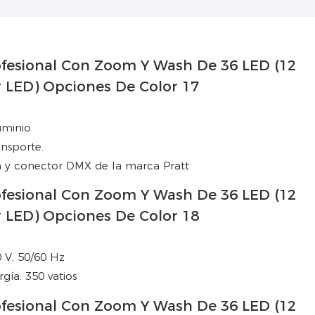
uminio
ansporte.
 y conector DMX de la marca Pratt
0 V, 50/60 Hz
ía: 350 vatios