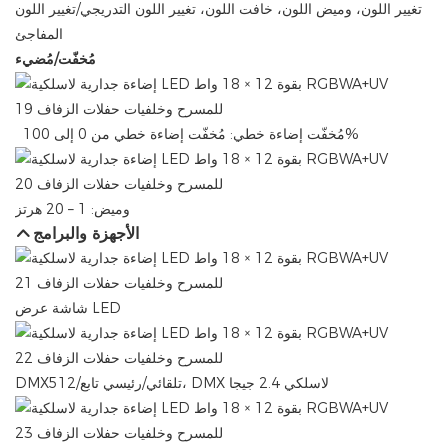
تغيير اللون، وميض اللون، خافت اللون، تغيير اللون التدريجي/تغيير اللون
المفاجئ
مُخفّت/مُضيء
مُخفّت إضاءة خطي: ​​مُخفّت إضاءة خطي من 0 إلى 100%
وميض: 1 – 20 هرتز
الأجهزة والبرامج
شاشة عرض LED
DMX512/تلقائي/رئيسي تابع، DMX لاسلكي 2.4 جيجا