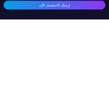
إرسال الاستفسار الآن
المنتجات ذات الصلة
مصباح جداري LED عالي
مصباح جداري يعمل بالبطارية،
الطاقة RGBWYV مكون من
مزود بـ 12 مصباحًا بقوة 3
18 بكسل بقدرة 6 وات،
واط، بإضاءة بيضاء دافئة
مناسب للمباني والمسارح
3200 كلفن، ثلاثي التأثيرات
حقوق الطبع والنشر © 2025
شركة قوانغتشو TIPTOP Stage Light المحدودة
|
خريطة الموقع
|
سياسة الخصوصية