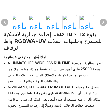
إضاءة جدارية لاسلكية LED بقوة 12 × 18
واط RGBWA+UV للمسرح وخلفيات حفلات
الزفاف
لماذا يُغيّر المحترفون خدماتهم؟
توفر
البطارية المدمجة
➤ UNMATCHED WIRELESS RUNTIME:
بسعة 25000 مللي أمبير
في الساعة تشغيلًا ممتدًا، مما يحررك من
البحث عن منافذ الكهرباء والأسلاك المتشابكة لحفلات الزفاف
والفعاليات المؤقتة والتركيبات البعيدة.
بفضل 12
مصباح
➤ VIBRANT, FULL-SPECTRUM OUTPUT:
، يمكنك غمر أي
LED قوي بقدرة 18 واط من نوع RGBWA+UV
مكان بألوان غنية مشبعة أو ضوء أبيض نقي. ابتكر كل شيء بدءًا من
خلفيات حفلات الزفاف الأنيقة وصولًا إلى إضاءة المسرح الحيوية.