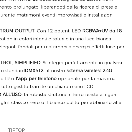
ento prolungato, liberandoti dalla ricerca di prese e
urante matrimoni, eventi improvvisati e installazioni
CTRUM OUTPUT:
Con 12 potenti
LED RGBWA+UV da 18
ation in colori intensi e saturi o in una luce bianca
 eleganti fondali per matrimoni a energici effetti luce per
ROL, SIMPLIFIED:
Si integra perfettamente in qualsiasi
 lo standard
DMX512
, il nostro
sistema wireless 2.4G
do IR o
l'app per telefono
opzionale per la massima
, il tutto gestito tramite un chiaro menu LCD.
ALL'USO:
la robusta struttura in ferro resiste ai rigori
gli il classico nero o il bianco pulito per abbinarlo alla
TIPTOP