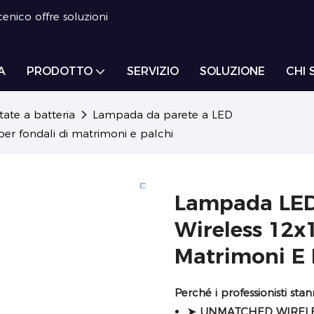
enico offre soluzioni
A
PRODOTTO
SERVIZIO
SOLUZIONE
CHI 
ate a batteria
Lampada da parete a LED
 fondali di matrimoni e palchi
Lampada LE
Wireless 12x
Matrimoni E 
Perché i professionisti st
➤ UNMATCHED WIRELE