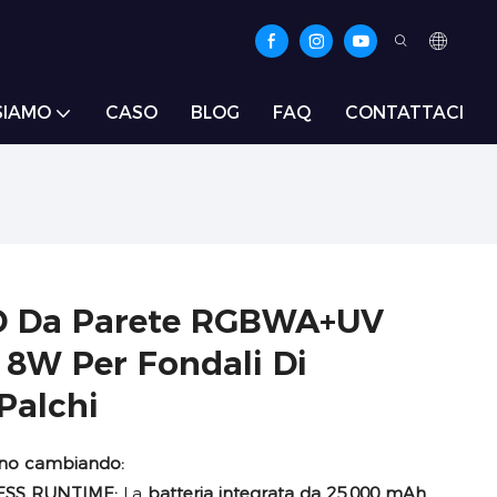
SIAMO
CASO
BLOG
FAQ
CONTATTACI
D Da Parete RGBWA+UV
18W Per Fondali Di
Palchi
anno cambiando:
SS RUNTIME:
La
batteria integrata da 25.000 mAh