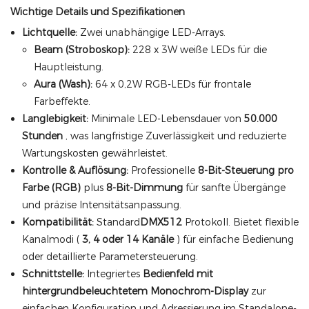
Wichtige Details und Spezifikationen
Lichtquelle:
Zwei unabhängige LED-Arrays.
Beam (Stroboskop):
228 x 3W weiße LEDs für die
Hauptleistung.
Aura (Wash):
64 x 0,2W RGB-LEDs für frontale
Farbeffekte.
Langlebigkeit:
Minimale LED-Lebensdauer von
50.000
Stunden
, was langfristige Zuverlässigkeit und reduzierte
Wartungskosten gewährleistet.
Kontrolle & Auflösung:
Professionelle
8-Bit-Steuerung pro
Farbe (RGB)
plus
8-Bit-Dimmung
für sanfte Übergänge
und präzise Intensitätsanpassung.
Kompatibilität:
Standard
DMX512
Protokoll. Bietet flexible
Kanalmodi (
3, 4 oder 14 Kanäle
) für einfache Bedienung
oder detaillierte Parametersteuerung.
Schnittstelle:
Integriertes
Bedienfeld mit
hintergrundbeleuchtetem Monochrom-Display
zur
einfachen Konfiguration und Adressierung im Standalone-