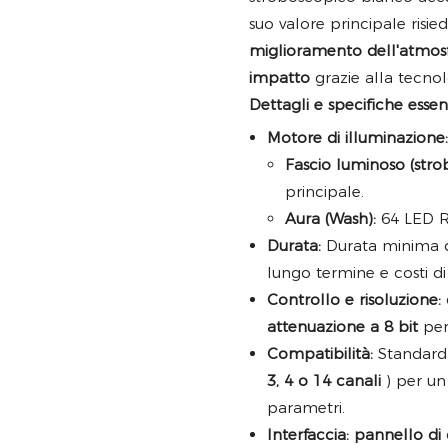
suo valore principale risie
miglioramento dell'atmosfer
impatto
grazie alla tecnol
Dettagli e specifiche essenz
Motore di illuminazione:
Fascio luminoso (stro
principale.
Aura (Wash):
64 LED RG
Durata:
Durata minima d
lungo termine e costi di
Controllo e risoluzione:
attenuazione a 8 bit
per 
Compatibilità:
Standard
3, 4 o 14 canali
) per un
parametri.
Interfaccia:
pannello di