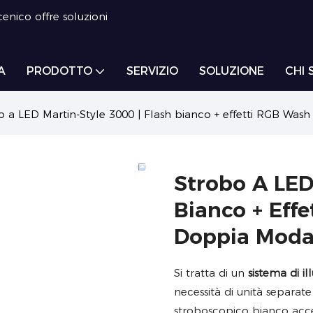
enico offre soluzioni
A
PRODOTTO
SERVIZIO
SOLUZIONE
CHI 
o a LED Martin-Style 3000 | Flash bianco + effetti RGB Was
Strobo A LED
Bianco + Eff
Doppia Moda
Si tratta di un
sistema di 
necessità di unità separate
stroboscopico bianco acce