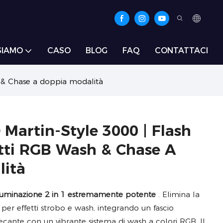
SIAMO
CASO
BLOG
FAQ
CONTATTACI
h & Chase a doppia modalità
 Martin-Style 3000 | Flash
etti RGB Wash & Chase A
lità
illuminazione 2 in 1 estremamente potente
. Elimina la
 per effetti strobo e wash, integrando un fascio
cante con un vibrante sistema di wash a colori RGB. Il