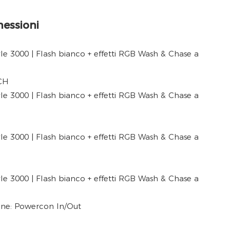
nessioni
CH
one: Powercon In/Out