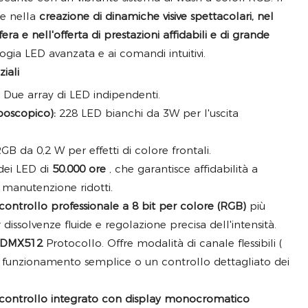
de nella
creazione di dinamiche visive spettacolari, nel
a e nell'offerta di prestazioni affidabili e di grande
ogia LED avanzata e ai comandi intuitivi.
iali
Due array di LED indipendenti.
boscopico):
228 LED bianchi da 3W per l'uscita
B da 0,2 W per effetti di colore frontali.
ei LED di
50.000 ore
, che garantisce affidabilità a
 manutenzione ridotti.
controllo professionale a 8 bit per colore (RGB)
più
dissolvenze fluide e regolazione precisa dell'intensità.
DMX512
Protocollo. Offre modalità di canale flessibili (
 funzionamento semplice o un controllo dettagliato dei
 controllo integrato con display monocromatico