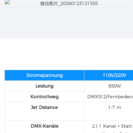
Stromspannung
110V/220V
Leistung
650W
Kontrollweg
DMX512/Fernbedie
Jet Distance
1-7 m
DMX-Kanäle
2 ( 1 Kanal = Start.