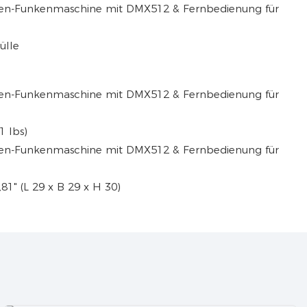
ülle
1 lbs)
,81" (L 29 x B 29 x H 30)