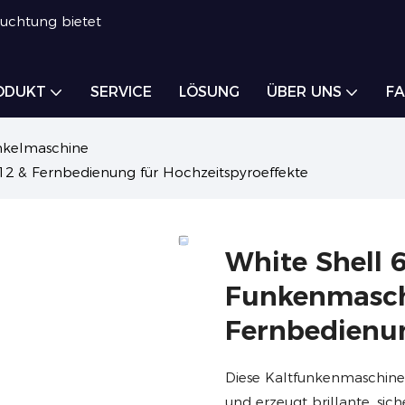
euchtung bietet
ODUKT
SERVICE
LÖSUNG
ÜBER UNS
FA
nkelmaschine
 & Fernbedienung für Hochzeitspyroeffekte
White Shell
Funkenmasch
Fernbedienun
Diese Kaltfunkenmaschine
und erzeugt brillante, si