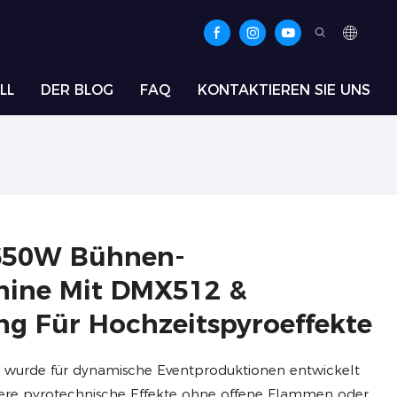
LL
DER BLOG
FAQ
KONTAKTIEREN SIE UNS
 650W Bühnen-
ine Mit DMX512 &
g Für Hochzeitspyroeffekte
 wurde für dynamische Eventproduktionen entwickelt
chere pyrotechnische Effekte ohne offene Flammen oder