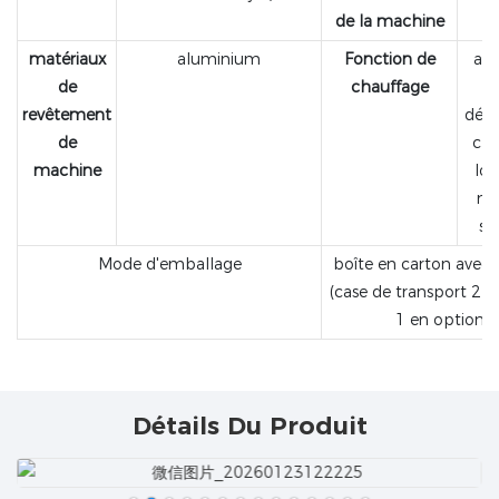
de la machine
matériaux
aluminium
Fonction de
ass
de
chauffage
revêtement
désa
de
cha
machine
lor
ma
s'
Mode d'emballage
boîte en carton avec
(case de transport 2 e
1 en option)
Détails Du Produit