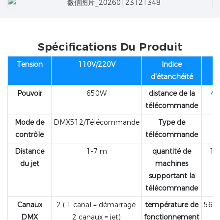
Spécifications Du Produit
Tension
110V/220V
Indice
d'étanchéité
Pouvoir
650W
distance de la
40
télécommande
Mode de
DMX512/Télécommande
Type de
contrôle
télécommande
Distance
1-7 m
quantité de
15 
du jet
machines
supportant la
télécommande
Canaux
2 ( 1 canal = démarrage.
température de
560
DMX
2 canaux = jet)
fonctionnement