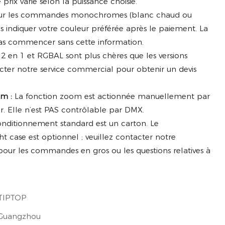
 prix varie selon la puissance choisie.
r les commandes monochromes (blanc chaud ou
ous indiquer votre couleur préférée après le paiement. La
as commencer sans cette information.
2 en 1 et RGBAL sont plus chères que les versions
cter notre service commercial pour obtenir un devis
m :
La fonction zoom est actionnée manuellement par
. Elle n’est PAS contrôlable par DMX.
nditionnement standard est un carton. Le
t case est optionnel ; veuillez contacter notre
pour les commandes en gros ou les questions relatives à
TIPTOP
Guangzhou