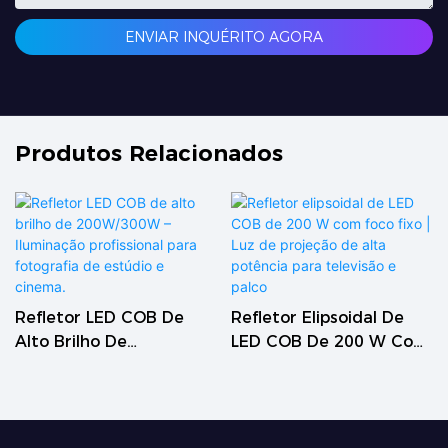
ENVIAR INQUÉRITO AGORA
Produtos Relacionados
Refletor LED COB De
Refletor Elipsoidal De
Alto Brilho De
LED COB De 200 W Com
200W/300W – Iluminação
Foco Fixo | Luz De
Profissional Para
Projeção De Alta
Fotografia De Estúdio E
Potência Para Televisão
Cinema.
E Palco