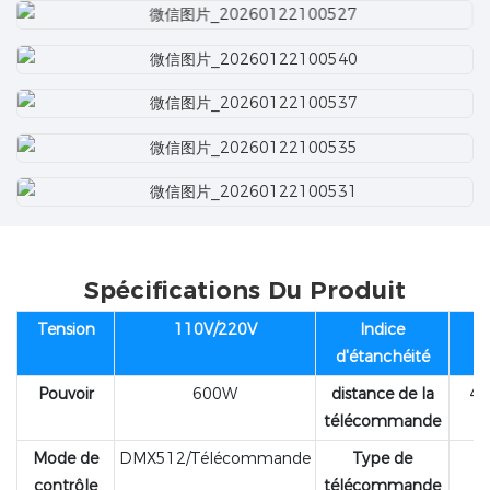
Spécifications Du Produit
Tension
110V/220V
Indice
d'étanchéité
Pouvoir
600W
distance de la
40
télécommande
Mode de
DMX512/Télécommande
Type de
contrôle
télécommande