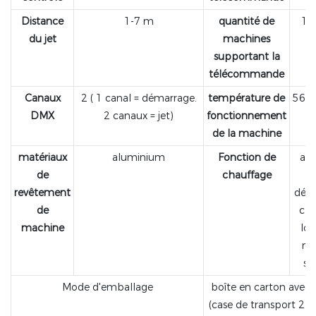
Distance
1-7 m
quantité de
15 
du jet
machines
supportant la
télécommande
Canaux
2 ( 1 canal = démarrage.
température de
560
DMX
2 canaux = jet)
fonctionnement
de la machine
matériaux
aluminium
Fonction de
ass
de
chauffage
revêtement
désa
de
cha
machine
lor
ma
s'
Mode d'emballage
boîte en carton avec
(case de transport 2 e