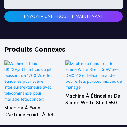
ENVOYER UNE ENQUÊTE MAINTENANT
Produits Connexes
Machine À Étincelles De
Scène White Shell 650W
Machine À Feux
Avec DMX512 Et
D'artifice Froids À Jet
Télécommande Pour
Puissant De 1700 W,
Effets Pyrotechniques