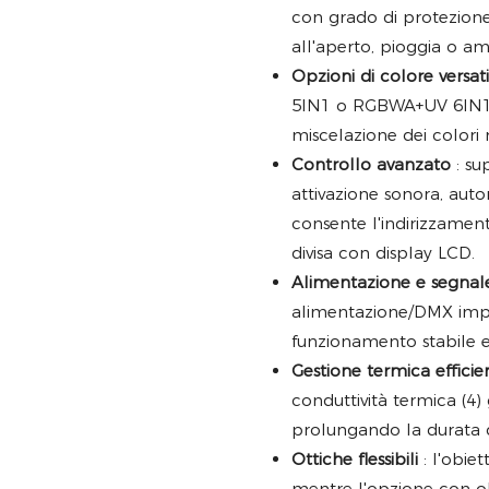
con grado di protezione
all'aperto, pioggia o am
Opzioni di colore versati
5IN1 o RGBWA+UV 6IN1
miscelazione dei colori 
Controllo avanzato
: su
attivazione sonora, aut
consente l'indirizzamen
divisa con display LCD.
Alimentazione e segnale 
alimentazione/DMX impe
funzionamento stabile e
Gestione termica efficie
conduttività termica (4)
prolungando la durata 
Ottiche flessibili
: l'obie
mentre l'opzione con ob