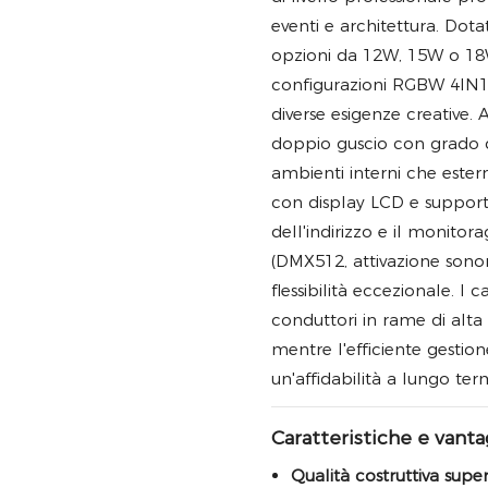
eventi e architettura. Dot
opzioni da 12W, 15W o 18W,
configurazioni RGBW 4IN
diverse esigenze creative.
doppio guscio con grado di 
ambienti interni che ester
con display LCD e suppor
dell'indirizzo e il monitor
(DMX512, attivazione sonor
flessibilità eccezionale. 
conduttori in rame di alta 
mentre l'efficiente gestio
un'affidabilità a lungo ter
Caratteristiche e vanta
Qualità costruttiva supe