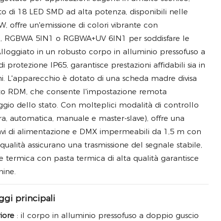
ato di 18 LED SMD ad alta potenza, disponibili nelle
 offre un'emissione di colori vibrante con
1, RGBWA 5IN1 o RGBWA+UV 6IN1 per soddisfare le
 Alloggiato in un robusto corpo in alluminio pressofuso a
protezione IP65, garantisce prestazioni affidabili sia in
ni. L'apparecchio è dotato di una scheda madre divisa
to RDM, che consente l'impostazione remota
aggio dello stato. Con molteplici modalità di controllo
a, automatica, manuale e master-slave), offre una
I cavi di alimentazione e DMX impermeabili da 1,5 m con
qualità assicurano una trasmissione del segnale stabile,
ne termica con pasta termica di alta qualità garantisce
mine.
ggi principali
riore
: il corpo in alluminio pressofuso a doppio guscio