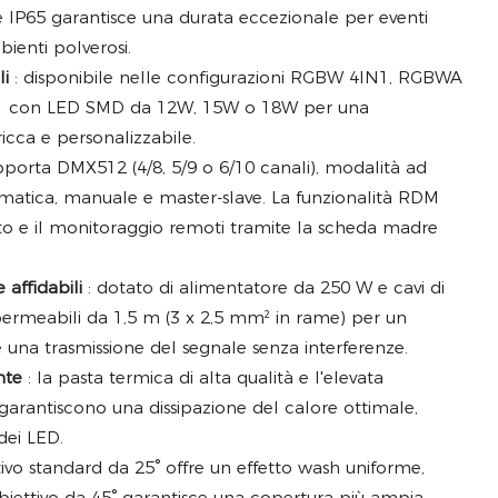
 IP65 garantisce una durata eccezionale per eventi
bienti polverosi.
li
: disponibile nelle configurazioni RGBW 4IN1, RGBWA
 con LED SMD da 12W, 15W o 18W per una
ricca e personalizzabile.
pporta DMX512 (4/8, 5/9 o 6/10 canali), modalità ad
omatica, manuale e master-slave. La funzionalità RDM
to e il monitoraggio remoti tramite la scheda madre
affidabili
: dotato di alimentatore da 250 W e cavi di
rmeabili da 1,5 m (3 x 2,5 mm² in rame) per un
 una trasmissione del segnale senza interferenze.
nte
: la pasta termica di alta qualità e l'elevata
 garantiscono una dissipazione del calore ottimale,
dei LED.
ttivo standard da 25° offre un effetto wash uniforme,
iettivo da 45° garantisce una copertura più ampia.