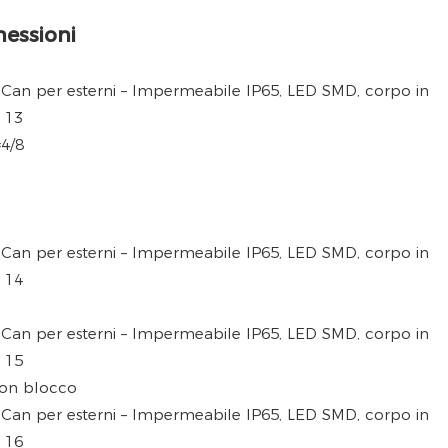
nessioni
4/8
con blocco