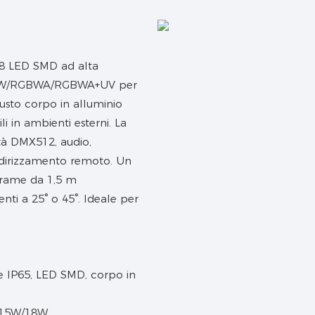
18 LED SMD ad alta
RGBW/RGBWA/RGBWA+UV per
busto corpo in alluminio
i in ambienti esterni. La
tà DMX512, audio,
ndirizzamento remoto. Un
 rame da 1,5 m
nti a 25° o 45°. Ideale per
W/15W/18W