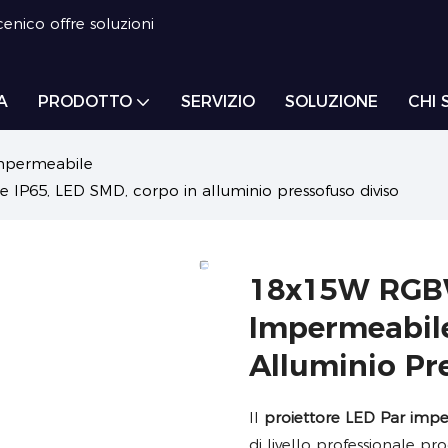
enico offre soluzioni
A
PRODOTTO
SERVIZIO
SOLUZIONE
CHI 
mpermeabile
IP65, LED SMD, corpo in alluminio pressofuso diviso
18x15W RGBW 
Impermeabile
Alluminio Pr
Il
proiettore LED Par impe
di livello professionale pr