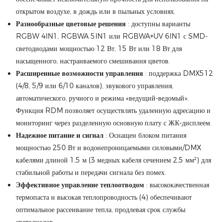
открытом воздухе, в дождь или в пыльных условиях.
Разнообразные цветовые решения
: доступны варианты
RGBW 4IN1, RGBWA 5IN1 или RGBWA+UV 6IN1 с SMD-
светодиодами мощностью 12 Вт, 15 Вт или 18 Вт для
насыщенного, настраиваемого смешивания цветов.
Расширенные возможности управления
: поддержка DMX512
(4/8, 5/9 или 6/10 каналов), звукового управления,
автоматического, ручного и режима «ведущий-ведомый».
Функция RDM позволяет осуществлять удаленную адресацию и
мониторинг через разделенную основную плату с ЖК-дисплеем.
Надежное питание и сигнал
: Оснащен блоком питания
мощностью 250 Вт и водонепроницаемыми силовыми/DMX
кабелями длиной 1,5 м (3 медных кабеля сечением 2,5 мм²) для
стабильной работы и передачи сигнала без помех.
Эффективное управление теплоотводом
: высококачественная
термопаста и высокая теплопроводность (4) обеспечивают
оптимальное рассеивание тепла, продлевая срок службы