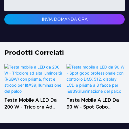
INVIA DOMANDA ORA
Prodotti Correlati
Testa Mobile A LED Da
Testa Mobile A LED Da
200 W - Tricolore Ad
90 W - Spot Gobo
Alta Luminosità (RGBW)
Professionale Con
Con Prisma, Frost E
Controllo DMX 512,
Strobo Per
Display LCD E Prisma A 3