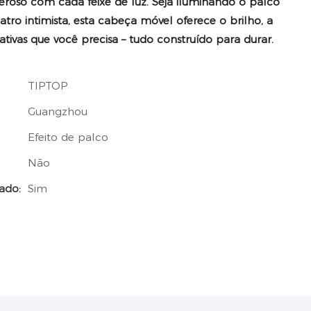
oso com cada feixe de luz. Seja iluminando o palco
tro intimista, esta cabeça móvel oferece o brilho, a
ativas que você precisa – tudo construído para durar.
TIPTOP
Guangzhou
Efeito de palco
Não
ado:
Sim