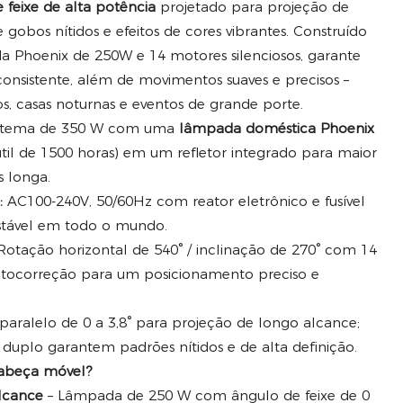
feixe de alta potência
projetado para projeção de
gobos nítidos e efeitos de cores vibrantes. Construído
Phoenix de 250W e 14 motores silenciosos, garante
nsistente, além de movimentos suaves e precisos –
os, casas noturnas e eventos de grande porte.
stema de 350 W com uma
lâmpada doméstica Phoenix
útil de 1500 horas) em um refletor integrado para maior
is longa.
:
AC100-240V, 50/60Hz com reator eletrônico e fusível
stável em todo o mundo.
otação horizontal de 540° / inclinação de 270° com 14
autocorreção para um posicionamento preciso e
paralelo de 0 a 3,8° para projeção de longo alcance;
 duplo garantem padrões nítidos e de alta definição.
cabeça móvel?
alcance
– Lâmpada de 250 W com ângulo de feixe de 0