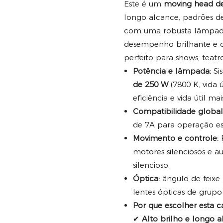
Este é um
moving head de 
longo alcance, padrões de 
com uma robusta lâmpada 
desempenho brilhante e co
perfeito para shows, teatr
Potência e lâmpada:
Si
de 250 W
(7800 K, vida 
eficiência e vida útil ma
Compatibilidade global
de 7A para operação e
Movimento e controle:
R
motores silenciosos e 
silencioso.
Óptica:
ângulo de feixe 
lentes ópticas de grupo
Por que escolher esta 
✔
Alto brilho e longo 