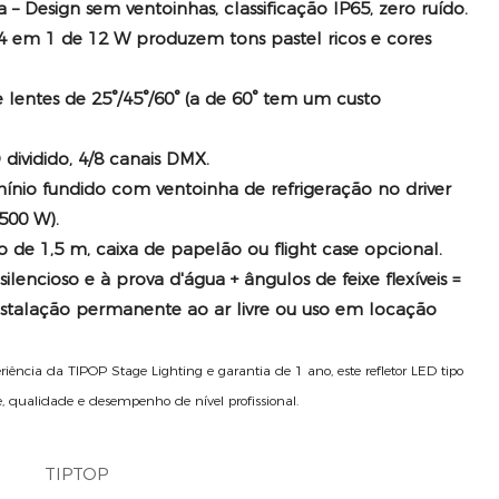
a
– Design sem ventoinhas, classificação IP65, zero ruído.
4 em 1 de 12 W produzem tons pastel ricos e cores
 lentes de 25°/45°/60° (a de 60° tem um custo
 dividido, 4/8 canais DMX.
ínio fundido com ventoinha de refrigeração no driver
500 W).
 de 1,5 m, caixa de papelão ou flight case opcional.
silencioso e à prova d'água + ângulos de feixe flexíveis =
stalação permanente ao ar livre ou uso em locação
iência da TIPOP Stage Lighting e garantia de 1 ano, este refletor LED tipo
 qualidade e desempenho de nível profissional.
TIPTOP