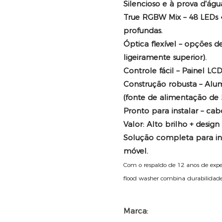
Silencioso e à prova d'águ
True RGBW Mix
– 48 LEDs 
profundas.
Óptica flexível
– opções de
ligeiramente superior).
Controle fácil
– Painel LCD
Construção robusta
– Alum
(fonte de alimentação de 
Pronto para instalar
– cabo
Valor:
Alto brilho + design 
Solução completa para in
móvel.
Com o respaldo de 12 anos de exper
flood washer combina durabilidade,
Marca: