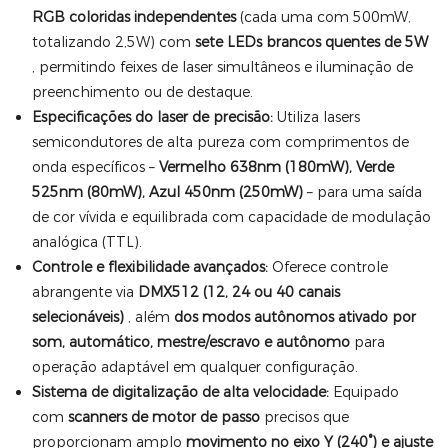
RGB coloridas independentes
(cada uma com 500mW,
totalizando 2,5W) com
sete LEDs brancos quentes de 5W
, permitindo feixes de laser simultâneos e iluminação de
preenchimento ou de destaque.
Especificações do laser de precisão:
Utiliza lasers
semicondutores de alta pureza com comprimentos de
onda específicos –
Vermelho 638nm (180mW), Verde
525nm (80mW), Azul 450nm (250mW)
– para uma saída
de cor vívida e equilibrada com capacidade de modulação
analógica (TTL).
Controle e flexibilidade avançados:
Oferece controle
abrangente via
DMX512 (12, 24 ou 40 canais
selecionáveis)
, além
dos modos autônomos ativado por
som, automático, mestre/escravo e autônomo
para
operação adaptável em qualquer configuração.
Sistema de digitalização de alta velocidade:
Equipado
com
scanners de motor de passo
precisos que
proporcionam amplo
movimento no eixo Y (240°) e ajuste