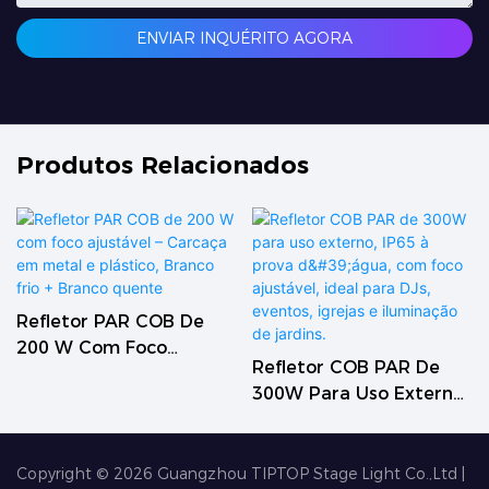
ENVIAR INQUÉRITO AGORA
Produtos Relacionados
Refletor PAR COB De
200 W Com Foco
Refletor COB PAR De
Ajustável – Carcaça Em
300W Para Uso Externo,
Metal E Plástico, Branco
IP65 À Prova D'água,
Frio + Branco Quente
Com Foco Ajustável,
Ideal Para DJs, Eventos,
Copyright © 2026
Guangzhou TIPTOP Stage Light Co.,Ltd
|