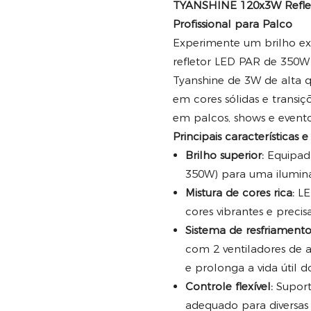
TYANSHINE 120x3W Reflet
Profissional para Palco
Experimente um brilho ex
refletor LED PAR de 350
Tyanshine de 3W de alta q
em cores sólidas e transiçõ
em palcos, shows e evento
Principais características e
Brilho superior:
Equipada
350W) para uma ilumina
Mistura de cores rica:
LE
cores vibrantes e precisa
Sistema de resfriamento 
com 2 ventiladores de 
e prolonga a vida útil d
Controle flexível:
Suport
adequado para diversas