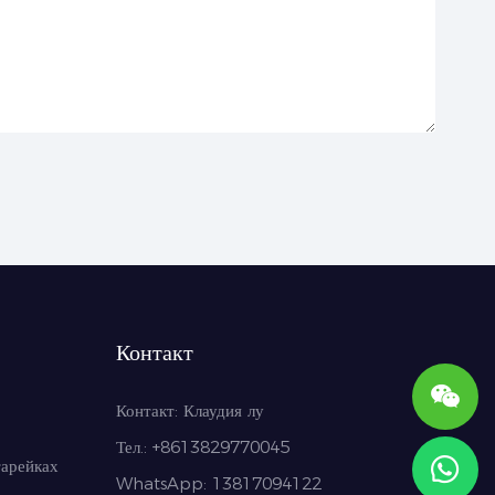
Контакт
Контакт:
Клаудия лу
Тел.: +86
13829770045
тарейках
WhatsApp: 13817094122