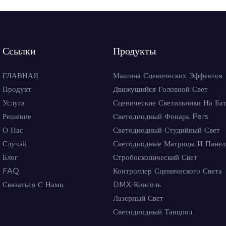
Ссылки
Продукты
ГЛАВНАЯ
Машина Сценических Эффектов
Продукт
Движущийся Головной Свет
Услуга
Сценические Светильники На Ба
Решение
Светодиодный Фонарь Pars
О Нас
Светодиодный Студийный Свет
Случай
Светодиодные Матрицы И Панел
Блог
Стробоскопический Свет
FAQ
Контроллер Сценического Света
Связаться С Нами
DMX-Консоль
Лазерный Свет
Светодиодный Танцпол