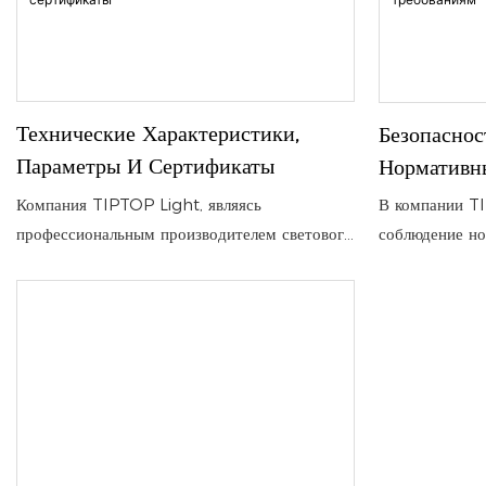
Технические Характеристики,
Безопаснос
Параметры И Сертификаты
Нормативн
Компания TIPTOP Light, являясь
В компании T
профессиональным производителем светового
соблюдение но
оборудования, предоставляет исчерпывающие
не просто обя
технические данные по своим линиям
принципы наш
сценического освещения и эффектных
философии.
декораций, обеспечивая прозрачность и
надежность.