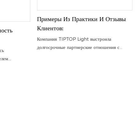
Примеры Из Практики И Отзывы
Клиентов:
ность
Компания TIPTOP Light выстроила
долгосрочные партнерские отношения с
сь
международными клиентами. В реальных
елем
проектах, реализуемых на профессиональных
олагает мощной
сценах, в развлекательных заведениях и на
урой и
масштабных мероприятиях, продукция
ми
TIPTOP неизменно демонстрирует
ия
надежность, долговечность и практическую
у миру.
ценность.