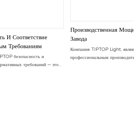
Производственная Мощ
ть И Соответствие
Завода
ым Требованиям
Компания TIPTOP Light, являя
IPTOP безопасность и
профессиональным производит
рмативных требований — это
сценического освещения, расп
зательства, а основополагающие
производственной инфраструкт
ей производственной
стабильными производственны
мощностями для удовлетворен
потребностей клиентов по всем