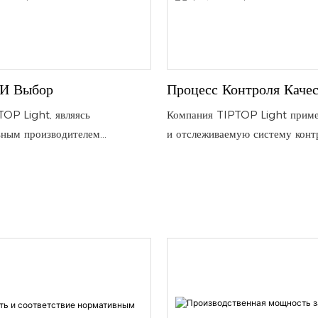
 И Выбор
Процесс Контроля Качес
OP Light, являясь
Компания TIPTOP Light приме
ьным производителем
и отслеживаемую систему контр
о оборудования, выделяется
Как профессиональный произво
ет особое внимание качеству
осветительного оборудования, 
собственным исследованиям и
трехэтапный процесс для обесп
а не просто следует рыночным
надежности каждого элемента с
освещения.