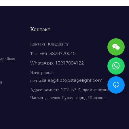
Контакт
Контакт:
Клаудия лу
Тел.: +86
13829770045
тарейках
WhatsApp: 13817094122
Электронная
почта:
sales@tiptopstagelight.com
и
Адрес: комната 202, № 3, промышленная зона
Чанъю, деревня Лунху, город Шицзин,