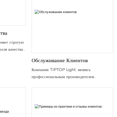
тва
няет строгую
оля качества.
дитель
Обслуживание Клиентов
мы используем
Компания TIPTOP Light, являясь
ечения
профессиональным производителем
ценического
сценического освещения, предоставляет
гибкие, целенаправленные услуги по
индивидуальному заказу сценического
осветительного оборудования..