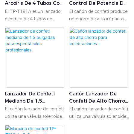
cables de alimentación y de
Arcoíris De 4 Tubos Con
Control De Potencia De
(110 V/220 V).
Control Remoto Para
Tamaño Mediano
salida no están incluidos de
El TP-T181A es un lanzador
El cañón de confeti produce
Iluminación De
serie; póngase en contacto
eléctrico de 4 tubos de
un chorro de alto impacto
Escenarios, Bodas Y
con nuestro equipo de
confeti. Mediante una
que alcanza alturas
Eventos.
ventas si los necesita.
descarga eléctrica segura, su
impresionantes de 9 a 10
tanque de gas expulsa el
metros. Su sistema de
tubo dentro de varios
control directo garantiza una
papeles de colores a gran
respuesta inmediata,
altura. El sonido "bang" crea
activándose al instante al
una atmósfera impactante,
conectarlo a la corriente. La
creando alegría y buen
unidad también incluye un
augurio para la celebración y
diseño especial de ajuste de
Lanzador De Confeti
Cañón Lanzador De
el espectáculo. Los 4 tubos
ángulo. Su compacto y
Mediano De 1,5
Confeti De Alto Chorro
de papel se pueden lanzar
eficiente depósito de 3,2 L
Pulgadas Para
Para Celebraciones
secuencial o
(dimensiones: 11 cm x 11 cm
El cañón lanzador de confeti
El cañón lanzador de confeti
Espectáculos
simultáneamente. La
x 34 cm) garantiza un
utiliza una válvula solenoide
utiliza una válvula solenoide
Profesionales
máquina cuenta con 5
rendimiento constante y es
de 1,5 pulgadas con un
de 2 pulgadas, puede lanzar
canales. Los canales 1 a 4
fácil de manejar y recargar.
tanque grande; puede
ráfagas de confeti de 15 a 20