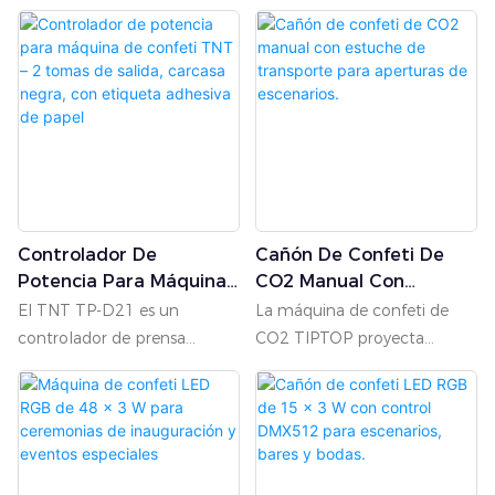
Controlador De
Cañón De Confeti De
Potencia Para Máquina
CO2 Manual Con
De Confeti TNT – 2
Estuche De Transporte
El TNT TP-D21 es un
La máquina de confeti de
Tomas De Salida,
Para Aperturas De
controlador de prensa
CO2 TIPTOP proyecta
Carcasa Negra, Con
Escenarios.
eléctrico diseñado para un
confeti a una impresionante
Etiqueta Adhesiva De
funcionamiento fiable con
altura de 12 a 16 metros,
Papel
un solo toque. Funciona con
cubriendo un área de
alimentación de 110 V a 220
aproximadamente 10
V, ofrece 2 canales de salida
metros cuadrados con una