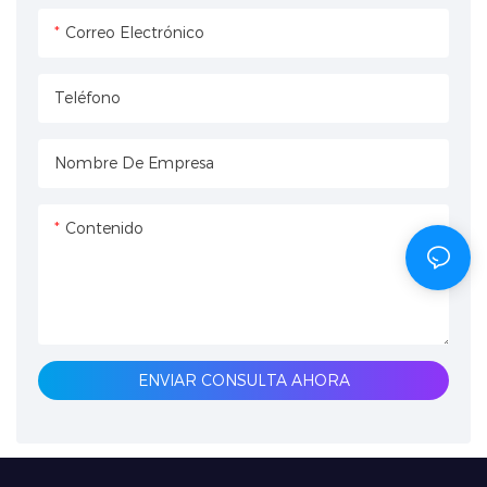
máquina es una inversión a
Correo Electrónico
largo plazo, lo que te ahorra
tener que comprar poppers
Teléfono
desechables
constantemente. Tiene
control remoto y está
Nombre De Empresa
equipada con una válvula de
seguridad roja para un uso
Contenido
seguro.
ENVIAR CONSULTA AHORA