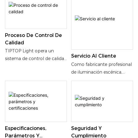
internos y en la I+D
garantizar que su equipo de
independiente, en lugar de
iluminación escénica llegue
simplemente seguir las
de forma segura y eficiente.
tendencias del mercado.
Proceso De Control De
Calidad
TIPTOP Light opera un
Servicio Al Cliente
sistema de control de calidad
Como fabricante profesional
riguroso y trazable. Como
de iluminación escénica,
fabricante profesional de
TIPTOP Light ofrece servicios
iluminación,
personalizados, flexibles y
implementamos un proceso
específicos para equipos de
de tres etapas para
iluminación escénica..
garantizar la fiabilidad de
cada equipo de iluminación
escénica.
Especificaciones,
Seguridad Y
Parámetros Y
Cumplimiento