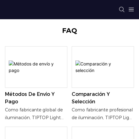
FAQ
Comparación Y
Métodos De Envío Y
Selección
Pago
Como fabricante profesional
Como fabricante global de
de iluminación, TIPTOP Light
iluminación, TIPTOP Light
se distingue por centrarse en
ofrece diversas soluciones
la calidad de los materiales
logísticas y de pago para