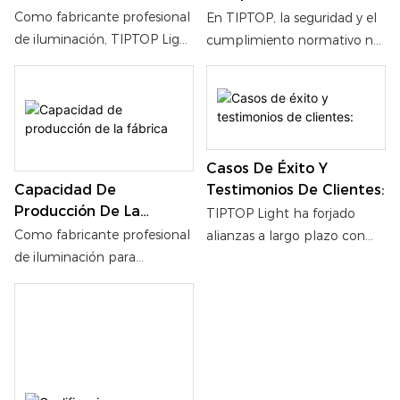
Certificaciones
Como fabricante profesional
En TIPTOP, la seguridad y el
de iluminación, TIPTOP Light
cumplimiento normativo no
proporciona datos técnicos
son solo obligaciones, sino
completos para nuestras
los pilares fundamentales de
líneas de equipos de
nuestra filosofía de
iluminación escénica y
fabricación.
máquinas de efectos
Casos De Éxito Y
escénicos, garantizando así la
Testimonios De Clientes:
Capacidad De
transparencia y la fiabilidad.
Producción De La
TIPTOP Light ha forjado
Fábrica
Como fabricante profesional
alianzas a largo plazo con
de iluminación para
clientes internacionales.
escenarios, TIPTOP Light
Gracias a su aplicación en
cuenta con una sólida
proyectos reales, como
infraestructura de
espectáculos profesionales,
producción y una capacidad
recintos de entretenimiento
estable para satisfacer las
y eventos a gran escala, los
demandas de sus clientes a
productos TIPTOP han