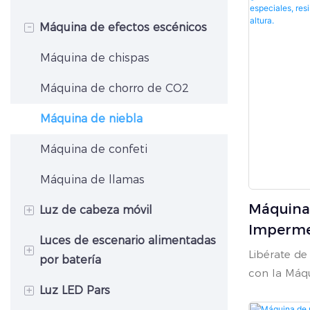
-
Máquina de efectos escénicos
Máquina de chispas
Máquina de chorro de CO2
Máquina de niebla
Máquina de confeti
Máquina de llamas
Máquina
+
Luz de cabeza móvil
Imperme
Luces de escenario alimentadas
Luz de cabeza móvil híbrida
+
Niebla P
Libérate de 
por batería
Efectos 
Luz de cabeza móvil Beam
con la Máq
+
Luz LED Pars
Iluminación ascendente con
A La Llu
Resistente 
Foco de cabeza móvil
batería