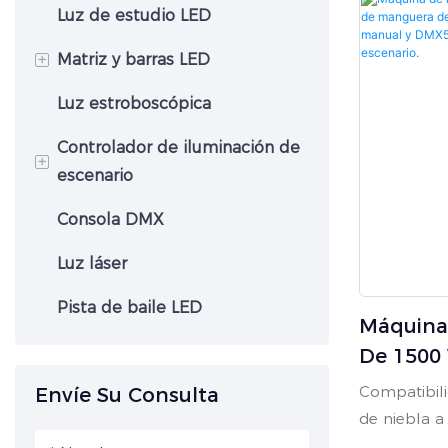
solución def
Altura.
Luz de estudio LED
Luz Par impermeable
especiales a
Luz de cabeza móvil de
Luz de pared LED
específicam
+
Matriz y barras LED
lavado
Luz par interior
aire libre,
Luz estroboscópica
Luz par con zoom
Panel de matriz LED
humo de 3
explosivo y 
Controlador de iluminación de
Luz par COB
+
15 metros d
escenario
cualquier es
espectáculo
Consola DMX
Consola de control DMX
de resistenc
Luz láser
máquina est
condiciones
Pista de baile LED
Máquina
te permite 
de color en 
De 1500 
música, gir
Manguer
Compatibili
Envíe Su Consulta
al aire libr
Automáti
de niebla a
lluvia o sol.
DMX512 
110-240 V),