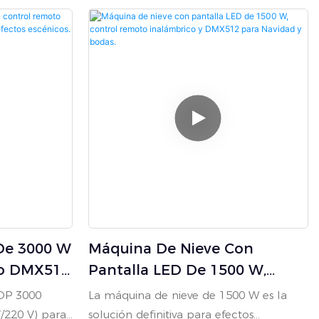
ebla
instantáneamente (0 minutos) y tiene
nosa. Su
una generosa capacidad de aceite de 5
la
L para un funcionamiento prolongado e
 de aceite
ininterrumpido. Tiene control remoto +
entador de
control por cable.
a. Con un
lámbrico y
a capacidad
de
 3 minutos,
s
tentes y
De 3000 W
Máquina De Nieve Con
ra una
es de
to DMX512
Pantalla LED De 1500 W,
co Para
Control Remoto Inalámbrico
OP 3000
La máquina de nieve de 1500 W es la
Y DMX512 Para Navidad Y
V/220 V) para
solución definitiva para efectos