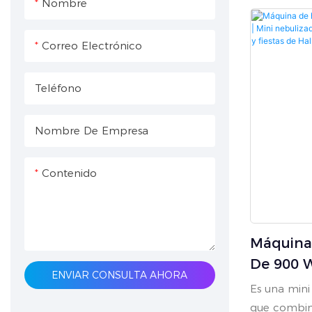
Nombre
W y múltip
Especial
incluyen m
Correo Electrónico
cable y DMX
la pantalla 
Teléfono
través de to
Incluye un 
L, el tiemp
Nombre De Empresa
necesita 2,
pies cúbico
Contenido
Máquina
De 900 W
ENVIAR CONSULTA AHORA
Nebuliza
Es una min
Escenari
que combin