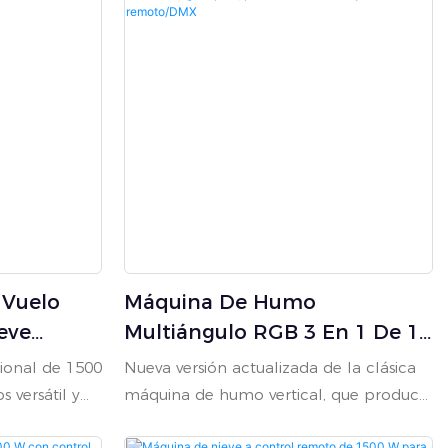
 Vuelo
Máquina De Humo
eve
Multiángulo RGB 3 En 1 De 15
0 W Con
X 1 W Con Ráfaga Rápida,
ional de 1500
Nueva versión actualizada de la clásica
emoto
Parada Instantánea Y Control
 versátil y
máquina de humo vertical, que produce
al
Remoto/DMX
a para
una niebla más brillante y de mayor