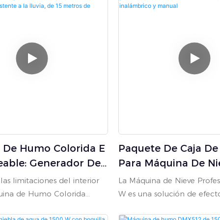
 De Humo Colorida E
Paquete De Caja De
able: Generador De
Para Máquina De Ni
ara Exteriores Con
Profesional De 150
las limitaciones del interior
La Máquina de Nieve Profes
Especiales, Resistente
DMX512, Control R
uina de Humo Colorida
W es una solución de efectos
via, De 15 Metros De
Inalámbrico Y Manu
a la Intemperie TIPTOP, la
de alta capacidad, diseñad