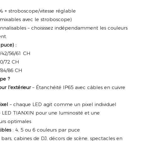
 % + stroboscope/vitesse réglable
s (mixables avec le stroboscope)
sonnalisables – choisissez indépendamment les couleurs
nt.
puce) :
/42/56/61 CH
70/72 CH
/84/86 CH
mpe ?
r l'extérieur
– Étanchéité IP65 avec câbles en cuivre
ixel
– chaque LED agit comme un pixel individuel
 LED TIANXIN pour une luminosité et une
urs optimales
ibles
: 4, 5 ou 6 couleurs par puce
, bars, cabines de DJ, décors de scène, spectacles en