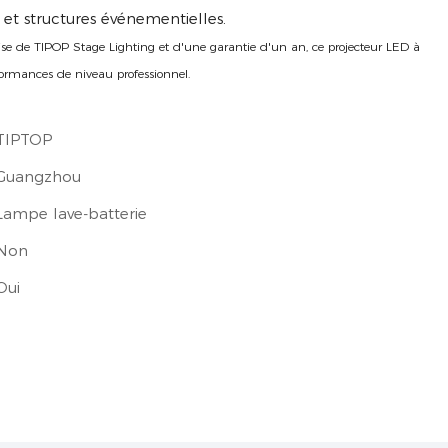
n et structures événementielles.
ise de TIPOP Stage Lighting et d'une garantie d'un an, ce projecteur LED à
erformances de niveau professionnel.
TIPTOP
Guangzhou
Lampe lave-batterie
Non
Oui