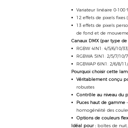
Variateur linéaire 0-100
12 effets de pixels fixe
13 effets de pixels per
de fond et de mouveme
Canaux DMX (par type de 
RGBW 4IN1: 4/5/6/10/33
RGBWA 5IN1: 2/5/7/10/
RGBWAP 6IN1: 2/6/8/11
Pourquoi choisir cette la
Véritablement conçu pou
robustes
Contrôle au niveau du p
Puces haut de gamme
–
homogénéité des coule
Options de couleurs flex
Idéal pour :
boîtes de nuit