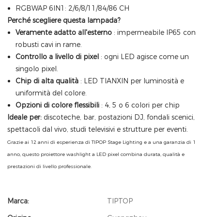
RGBWAP 6IN1: 2/6/8/11/84/86 CH
Perché scegliere questa lampada?
Veramente adatto all'esterno
: impermeabile IP65 con
robusti cavi in ​​rame.
Controllo a livello di pixel
: ogni LED agisce come un
singolo pixel.
Chip di alta qualità
: LED TIANXIN per luminosità e
uniformità del colore.
Opzioni di colore flessibili
: 4, 5 o 6 colori per chip
Ideale per:
discoteche, bar, postazioni DJ, fondali scenici,
spettacoli dal vivo, studi televisivi e strutture per eventi.
Grazie ai 12 anni di esperienza di TIPOP Stage Lighting e a una garanzia di 1
anno, questo proiettore washlight a LED pixel combina durata, qualità e
prestazioni di livello professionale.
Marca:
TIPTOP