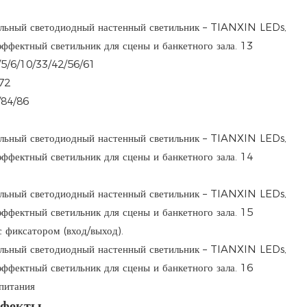
/6/10/33/42/56/61
72
84/86
 фиксатором (вход/выход).
питания
ффекты