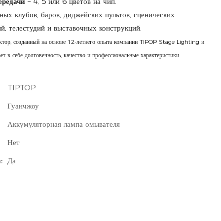
ередачи
– 4, 5 или 6 цветов на чип.
ых клубов, баров, диджейских пультов, сценических
й, телестудий и выставочных конструкций.
тор, созданный на основе 12-летнего опыта компании TIPOP Stage Lighting и
ет в себе долговечность, качество и профессиональные характеристики.
TIPTOP
Гуанчжоу
Аккумуляторная лампа омывателя
Нет
:
Да