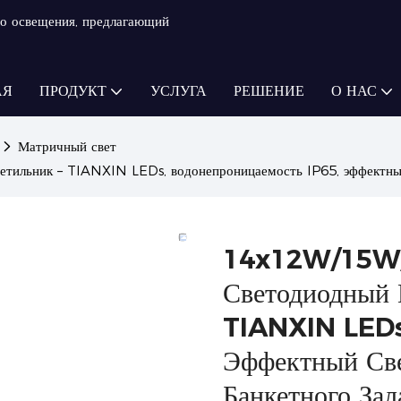
о освещения, предлагающий
АЯ
ПРОДУКТ
УСЛУГА
РЕШЕНИЕ
О НАС
Матричный свет
льник – TIANXIN LEDs, водонепроницаемость IP65, эффектный с
14x12W/15W/
Светодиодный 
TIANXIN LEDs,
Эффектный Св
Банкетного Зал