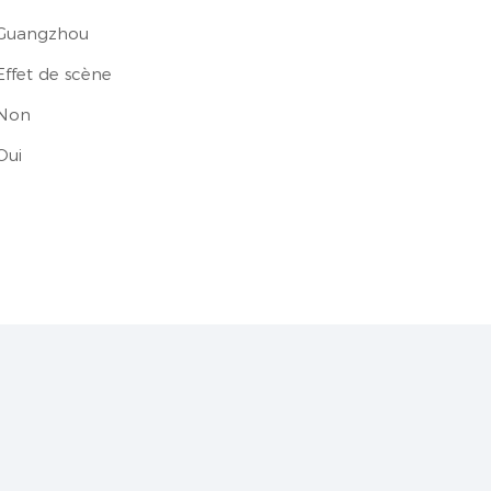
Guangzhou
Effet de scène
Non
Oui