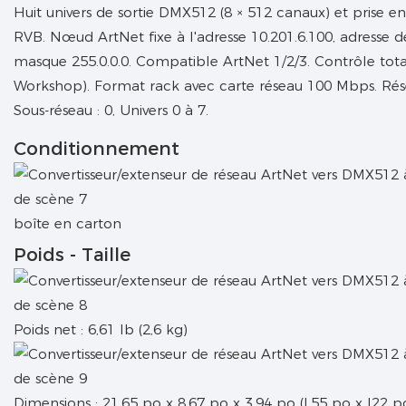
Huit univers de sortie DMX512 (8 × 512 canaux) et prise e
RVB. Nœud ArtNet fixe à l'adresse 10.201.6.100, adresse de
masque 255.0.0.0. Compatible ArtNet 1/2/3. Contrôle tota
Workshop). Format rack avec carte réseau 100 Mbps. Rése
Sous-réseau : 0, Univers 0 à 7.
Conditionnement
boîte en carton
Poids - Taille
Poids net : 6,61 lb (2,6 kg)
Dimensions : 21,65 po x 8,67 po x 3,94 po (L55 po x l22 