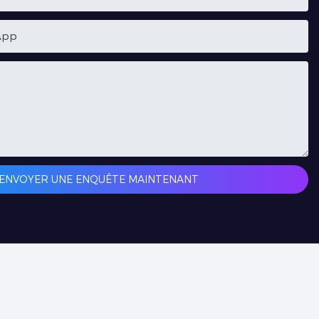
App
ENVOYER UNE ENQUÊTE MAINTENANT