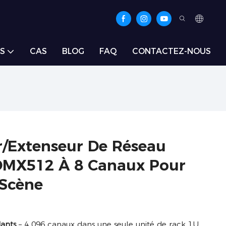
S
CAS
BLOG
FAQ
CONTACTEZ-NOUS
r/extenseur De Réseau
 DMX512 À 8 Canaux Pour
 Scène
ants
– 4 096 canaux dans une seule unité de rack 1U.