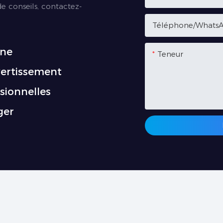
e conseils, contactez-
Téléphone/Whats
ène
Teneur
vertissement
sionnelles
ger