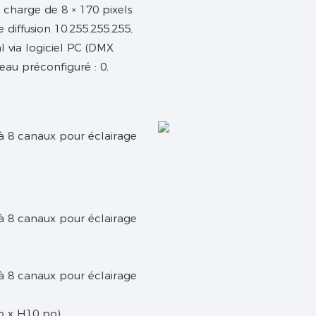
n charge de 8 × 170 pixels
 diffusion 10.255.255.255,
l via logiciel PC (DMX
au préconfiguré : 0,
po x H10 po)