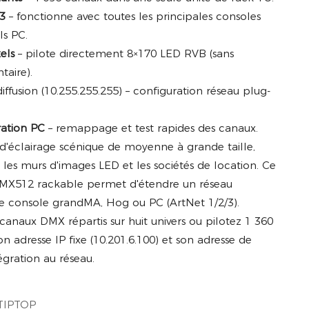
3
– fonctionne avec toutes les principales consoles
ls PC.
els
– pilote directement 8×170 LED RVB (sans
taire).
diffusion (10.255.255.255) – configuration réseau plug-
ration PC
– remappage et test rapides des canaux.
 d'éclairage scénique de moyenne à grande taille,
l, les murs d'images LED et les sociétés de location. Ce
MX512 rackable permet d'étendre un réseau
une console grandMA, Hog ou PC (ArtNet 1/2/3).
canaux DMX répartis sur huit univers ou pilotez 1 360
on adresse IP fixe (10.201.6.100) et son adresse de
tégration au réseau.
TIPTOP