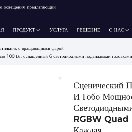
о освещения, предлагающий
АЯ
ПРОДУКТ
УСЛУГА
РЕШЕНИЕ
О НАС
етильник с вращающимся фарой
стью 100 Вт, оснащенный 6 светодиодными подвижными головк
Сценический 
И Гобо Мощно
Светодиодным
RGBW Quad B
Каждая.