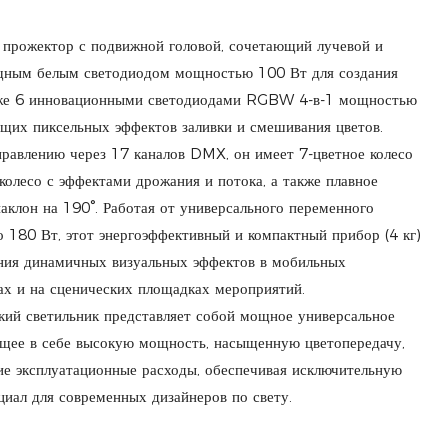
 прожектор с подвижной головой, сочетающий лучевой и
щным белым светодиодом мощностью 100 Вт для создания
акже 6 инновационными светодиодами RGBW 4-в-1 мощностью
щих пиксельных эффектов заливки и смешивания цветов.
правлению через 17 каналов DMX, он имеет 7-цветное колесо
колесо с эффектами дрожания и потока, а также плавное
аклон на 190°. Работая от универсального переменного
о 180 Вт, этот энергоэффективный и компактный прибор (4 кг)
ания динамичных визуальных эффектов в мобильных
ах и на сценических площадках мероприятий.
кий светильник представляет собой мощное универсальное
ющее в себе высокую мощность, насыщенную цветопередачу,
ие эксплуатационные расходы, обеспечивая исключительную
циал для современных дизайнеров по свету.