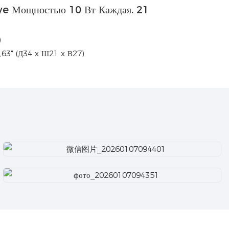
)
0,63" (Д34 x Ш21 x В27)