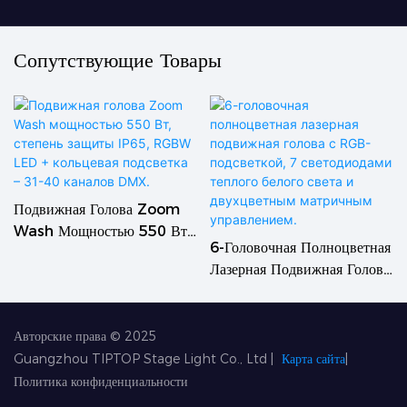
Сопутствующие Товары
Подвижная Голова Zoom
Wash Мощностью 550 Вт,
6-Головочная Полноцветная
Степень Защиты IP65,
Лазерная Подвижная Голова
RGBW LED + Кольцевая
С RGB-Подсветкой, 7
Подсветка – 31-40 Каналов
Светодиодами Теплого
DMX.
Белого Света И
Авторские права © 2025
Двухцветным Матричным
Guangzhou TIPTOP Stage Light Co., Ltd
|
Карта сайта
|
Управлением.
Политика конфиденциальности