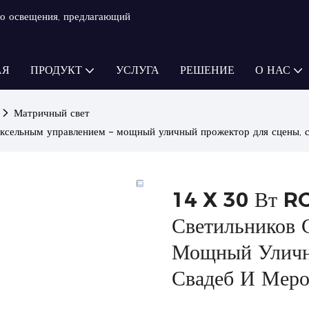
о освещения, предлагающий
АЯ
ПРОДУКТ
УСЛУГА
РЕШЕНИЕ
О НАС
Матричный свет
ксельным управлением – мощный уличный прожектор для сцены, с
14 X 30 Вт R
Светильников 
Мощный Уличн
Свадеб И Меро