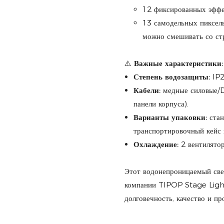
12 фиксированных эффе
13 самодельных пиксель
можно смешивать со ст
⚠️
Важные характеристики:
Степень водозащиты:
IP2
Кабели:
медные силовые/D
панели корпуса).
Варианты упаковки:
стан
транспортировочный кейс н
Охлаждение:
2 вентилятор
Этот водонепроницаемый све
компании TIPOP Stage Lighti
долговечность, качество и п