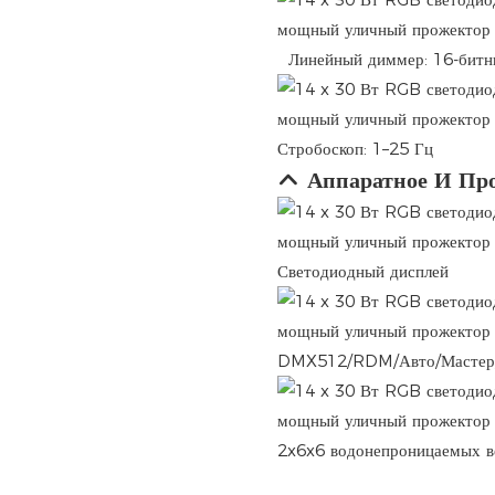
Линейный диммер: 16-бит
Стробоскоп: 1–25 Гц
Аппаратное И Пр
Светодиодный дисплей
DMX512/RDM/Авто/Мастер/
2x6x6 водонепроницаемых ве