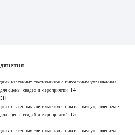
единения
4CH