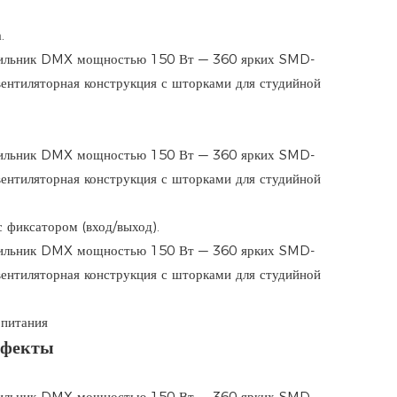
.
 фиксатором (вход/выход).
 питания
ффекты