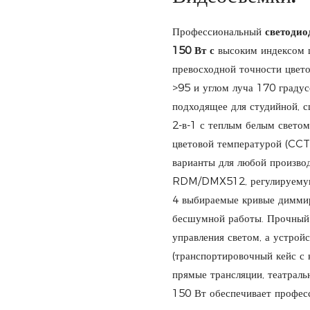
Профессиональный
светоди
150 Вт с
высоким индексом ц
превосходной точности цве
>95 и углом луча 170 градус
подходящее для студийной, с
2-в-1 с теплым белым свето
цветовой температурой (CCT 
варианты для любой произво
RDM/DMX512, регулируемую 
4 выбираемые кривые диммир
бесшумной работы. Прочный 
управления светом, а устрой
(транспортировочный кейс с 
прямые трансляции, театраль
150 Вт обеспечивает профес