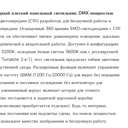
одный плоский панельный светильник DMX мощностью
ветопередачи (CRI) разработан для бесшумной работы и
топередачи. Оснащенный 360 яркими SMD-светодиодами с CRI
ов, он обеспечивает мягкое, равномерное освещение, идеально
ценической и вещательной работы. Доступен в конфигурациях
м 3200K, холодным белым светом 5600K или с регулируемой
Tunable 2-в-1), этот светильник предлагает гибкие цветовые
дственной среды. Расширенные функции включают управление
частоту ШИМ (1200 Гц-20000 Гц) для видео без мерцания,
ования и пассивное охлаждение без вентилятора для
алюминиевый корпус включает шторки для точного
ство поставляется в защитной картонной коробке
колесиками приобретается отдельно). Будь то интервью,
ные постановки или подсветка сцены, эта панель мощностью
сиональное качество изображения и бесшумную работу.