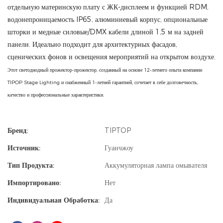
отдельную материнскую плату с ЖК-дисплеем и функцией RDM,
водонепроницаемость IP65, алюминиевый корпус, опциональные
шторки и медные силовые/DMX кабели длиной 1,5 м на задней
панели. Идеально подходит для архитектурных фасадов,
сценических фонов и освещения мероприятий на открытом воздухе.
Этот светодиодный прожектор-прожектор, созданный на основе 12-летнего опыта компании
TIPOP Stage Lighting и снабженный 1-летней гарантией, сочетает в себе долговечность,
качество и профессиональные характеристики.
Бренд:
TIPTOP
Источник:
Гуанчжоу
Тип Продукта:
Аккумуляторная лампа омывателя
Импортировано:
Нет
Индивидуальная Обработка:
Да