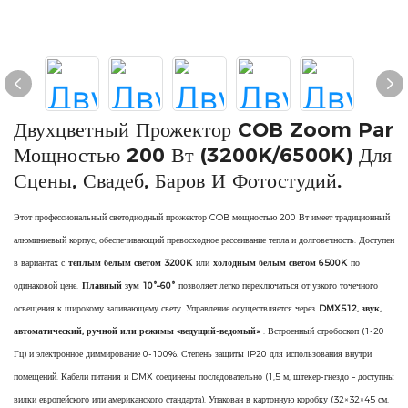
Двухцветный Прожектор COB Zoom Par
Мощностью 200 Вт (3200K/6500K) Для
Сцены, Свадеб, Баров И Фотостудий.
Этот профессиональный светодиодный прожектор COB мощностью 200 Вт имеет традиционный
алюминиевый корпус, обеспечивающий превосходное рассеивание тепла и долговечность. Доступен
в вариантах с
теплым белым светом 3200K
или
холодным белым светом 6500K
по
одинаковой цене.
Плавный зум 10°–60°
позволяет легко переключаться от узкого точечного
освещения к широкому заливающему свету. Управление осуществляется через
DMX512, звук,
автоматический, ручной или режимы «ведущий-ведомый»
. Встроенный стробоскоп (1-20
Гц) и электронное диммирование 0-100%. Степень защиты IP20 для использования внутри
помещений. Кабели питания и DMX соединены последовательно (1,5 м, штекер-гнездо – доступны
вилки европейского или американского стандарта). Упакован в картонную коробку (32×32×45 см,