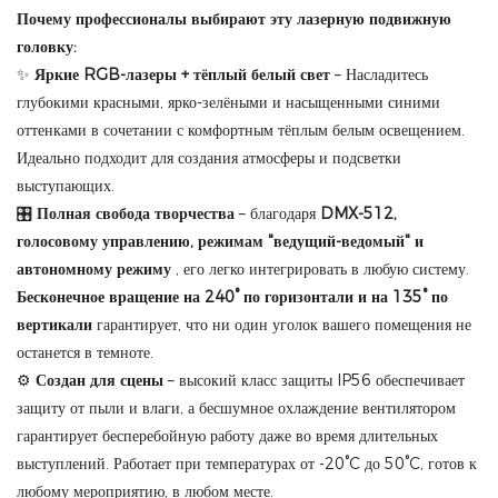
Почему профессионалы выбирают эту лазерную подвижную
головку:
✨
Яркие RGB-лазеры + тёплый белый свет
– Насладитесь
глубокими красными, ярко-зелёными и насыщенными синими
оттенками в сочетании с комфортным тёплым белым освещением.
Идеально подходит для создания атмосферы и подсветки
выступающих.
🎛️
Полная свобода творчества
– благодаря
DMX-512,
голосовому управлению, режимам "ведущий-ведомый" и
автономному режиму
, его легко интегрировать в любую систему.
Бесконечное вращение на 240° по горизонтали и на 135° по
вертикали
гарантирует, что ни один уголок вашего помещения не
останется в темноте.
⚙️
Создан для сцены
– высокий класс защиты IP56 обеспечивает
защиту от пыли и влаги, а бесшумное охлаждение вентилятором
гарантирует бесперебойную работу даже во время длительных
выступлений. Работает при температурах от -20°C до 50°C, готов к
любому мероприятию, в любом месте.