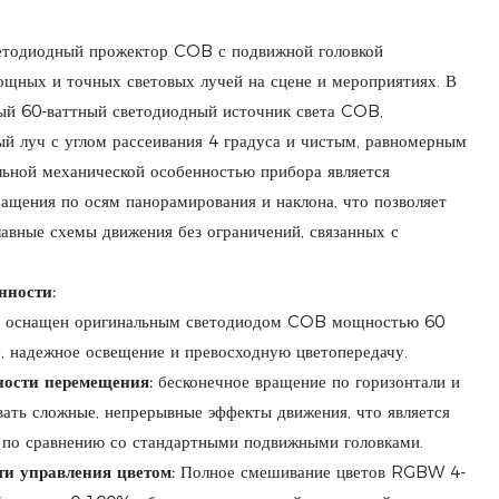
етодиодный прожектор COB с подвижной головкой
ощных и точных световых лучей на сцене и мероприятиях. В
ный 60-ваттный светодиодный источник света COB,
й луч с углом рассеивания 4 градуса и чистым, равномерным
льной механической особенностью прибора является
ащения по осям панорамирования и наклона, что позволяет
лавные схемы движения без ограничений, связанных с
нности:
оснащен оригинальным светодиодом COB мощностью 60
, надежное освещение и превосходную цветопередачу.
ости перемещения:
бесконечное вращение по горизонтали и
вать сложные, непрерывные эффекты движения, что является
по сравнению со стандартными подвижными головками.
и управления цветом:
Полное смешивание цветов RGBW 4-