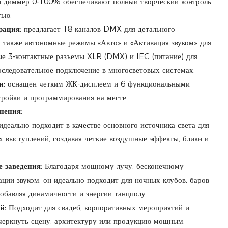
ый диммер 0-100% обеспечивают полный творческий контроль
тью.
рация:
предлагает 18 каналов DMX для детального
а также автономные режимы «Авто» и «Активация звуком» для
ые 3-контактные разъемы XLR (DMX) и IEC (питание) для
следовательное подключение в многосветовых системах.
и:
оснащен четким ЖК-дисплеем и 6 функциональными
тройки и программирования на месте.
нения:
идеально подходит в качестве основного источника света для
х выступлений, создавая четкие воздушные эффекты, блики и
 заведения:
Благодаря мощному лучу, бесконечному
ции звуком, он идеально подходит для ночных клубов, баров
обавляя динамичности и энергии танцполу.
й:
Подходит для свадеб, корпоративных мероприятий и
дчеркнуть сцену, архитектуру или продукцию мощным,