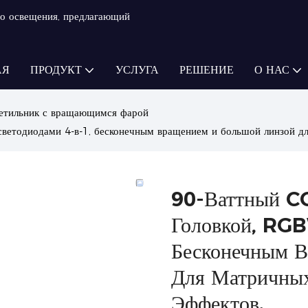
о освещения, предлагающий
АЯ
ПРОДУКТ
УСЛУГА
РЕШЕНИЕ
О НАС
етильник с вращающимся фарой
ветодиодами 4-в-1, бесконечным вращением и большой линзой д
90-Ваттный C
Головкой, RGB
Бесконечным 
Для Матричны
Эффектов.