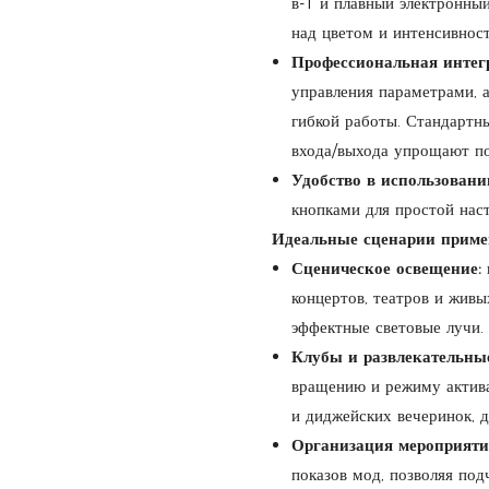
в-1 и плавный электронн
над цветом и интенсивнос
Профессиональная интег
управления параметрами, 
гибкой работы. Стандартн
входа/выхода упрощают по
Удобство в использовани
кнопками для простой нас
Идеальные сценарии приме
Сценическое освещение:
концертов, театров и живы
эффектные световые лучи.
Клубы и развлекательные
вращению и режиму актива
и диджейских вечеринок, д
Организация мероприяти
показов мод, позволяя по