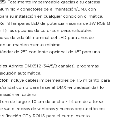
65):
Totalmente impermeable gracias a su carcasa
 aluminio y conectores de alimentación/DMX con
 para su instalación en cualquier condición climática.
o:
18 lámparas LED de potencia máxima de 3W RGB (3
1); las opciones de color son personalizables.
oras de vida útil nominal del LED para años de
 con un mantenimiento mínimo.
tándar de 25°, con lente opcional de 45° para una
les:
Admite DMX512 (3/4/5/8 canales), programas
jecución automática.
tor:
Incluye cables impermeables de 1,5 m tanto para
a/salida) como para la señal DMX (entrada/salida), lo
conexión en cadena.
 cm de largo × 10 cm de ancho × 14 cm de alto; se
de suelo, repisas de ventanas y huecos arquitectónicos.
rtificación CE y ROHS para el cumplimiento