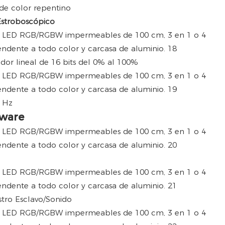
de color repentino
Estroboscópico
dor lineal de 16 bits del 0% al 100%
5 Hz
tware
ro Esclavo/Sonido