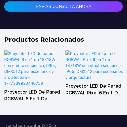
ENVIAR CONSULTA AHORA
Productos Relacionados
Proyector LED De Pared
Proyector LED De Pared
RGBWAL Pixel 6 En 1 De
RGBWAL 6 En 1 De
18x18W Con Efecto
18x18W Con Efecto
Secuencia, IP65, DMX512
Secuencia, IP65, DMX512
Para Escenarios Y
Para Escenarios Y
Arquitectura.
Derechos de autor © 2025
Arquitectura -