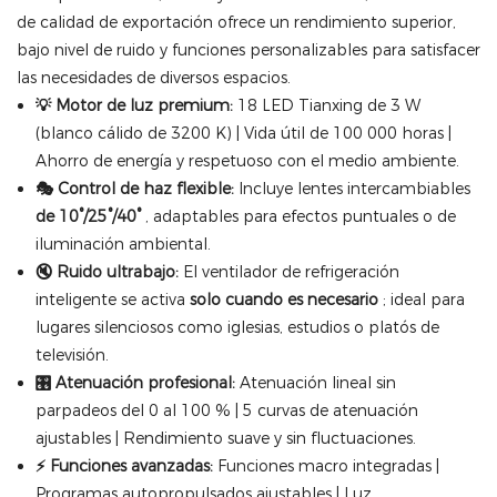
de calidad de exportación ofrece un rendimiento superior,
bajo nivel de ruido y funciones personalizables para satisfacer
las necesidades de diversos espacios.
💡 Motor de luz premium:
18 LED Tianxing de 3 W
(blanco cálido de 3200 K) | Vida útil de 100 000 horas |
Ahorro de energía y respetuoso con el medio ambiente.
🎭 Control de haz flexible:
Incluye lentes intercambiables
de 10°/25°/40°
, adaptables para efectos puntuales o de
iluminación ambiental.
🔇 Ruido ultrabajo:
El ventilador de refrigeración
inteligente se activa
solo cuando es necesario
; ideal para
lugares silenciosos como iglesias, estudios o platós de
televisión.
🎛️ Atenuación profesional:
Atenuación lineal sin
parpadeos del 0 al 100 % | 5 curvas de atenuación
ajustables | Rendimiento suave y sin fluctuaciones.
⚡ Funciones avanzadas:
Funciones macro integradas |
Programas autopropulsados ​​ajustables | Luz