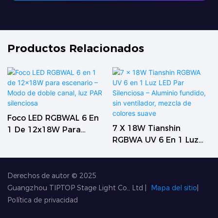
Productos Relacionados
Foco LED RGBWAL 6 En
7 X 18W Tianshin
1 De 12x18W Para
RGBWA UV 6 En 1 Luz
Escenario – Modo De
LED Par Silenciosa –
Doble Canal, Luz PAR
Aluminio Fundido, Sin
Silenciosa
Ventilador, Mezcla De
Derechos de autor © 2025
Colores Suave
Guangzhou TIPTOP Stage Light Co., Ltd
|
Mapa del sitio
|
Política de privacidad