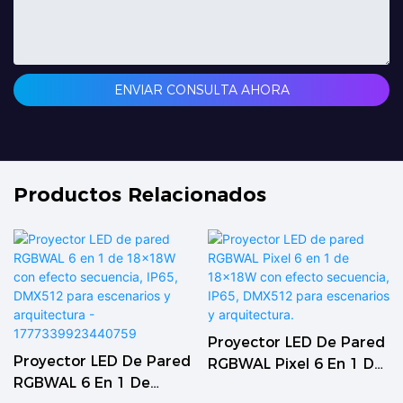
ENVIAR CONSULTA AHORA
Productos Relacionados
Proyector LED De Pared
36 Focos LED De Pared
red
RGBWAL Pixel 6 En 1 De
Impermeables De 3 W, 
18x18W Con Efecto
En 1, De Una Sola Capa 