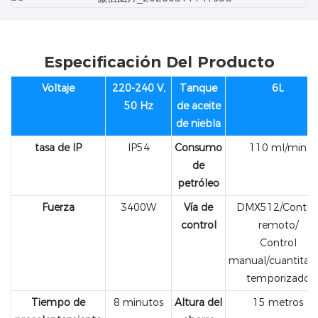
Especificación Del Producto
Voltaje
220-240 V,
Tanque
6L
50 Hz
de aceite
de niebla
tasa de IP
IP54
Consumo
110 ml/min
de
petróleo
Fuerza
3400W
Vía de
DMX512/Contro
control
remoto/
Control
manual/cuantitati
temporizado
Tiempo de
8 minutos
Altura del
15 metros