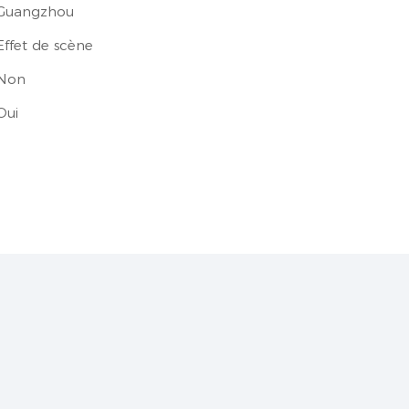
Guangzhou
Effet de scène
Non
Oui