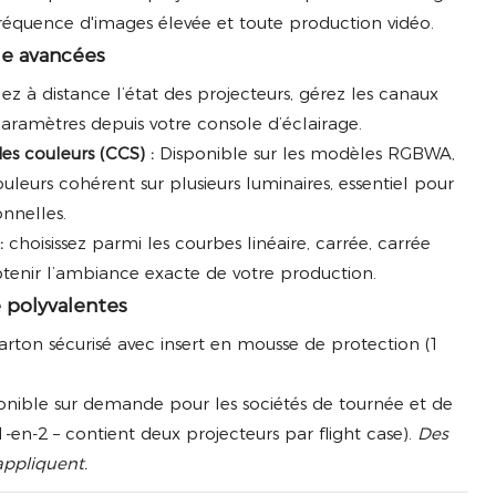
à fréquence d'images élevée et toute production vidéo.
le avancées
lez à distance l’état des projecteurs, gérez les canaux
aramètres depuis votre console d’éclairage.
s couleurs (CCS) :
Disponible sur les modèles RGBWA,
ouleurs cohérent sur plusieurs luminaires, essentiel pour
onnelles.
:
choisissez parmi les courbes linéaire, carrée, carrée
btenir l’ambiance exacte de votre production.
 polyvalentes
rton sécurisé avec insert en mousse de protection (1
onible sur demande pour les sociétés de tournée et de
1-en-2 – contient deux projecteurs par flight case).
Des
appliquent.