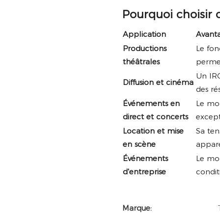
Pourquoi choisir 
Application
Avant
Productions
Le fon
théâtrales
permet
Un IRC
Diffusion et cinéma
des ré
Événements en
Le mo
direct et concerts
excep
Location et mise
Sa ten
en scène
appare
Événements
Le mod
d'entreprise
condit
Marque: