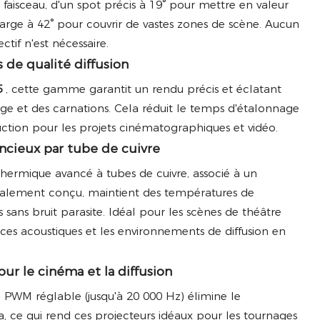
faisceau, d'un spot précis à 19° pour mettre en valeur
 large à 42° pour couvrir de vastes zones de scène. Aucun
tif n'est nécessaire.
s de qualité diffusion
5
, cette gamme garantit un rendu précis et éclatant
ge et des carnations. Cela réduit le temps d'étalonnage
ction pour les projets cinématographiques et vidéo.
encieux par tube de cuivre
thermique avancé à tubes de cuivre, associé à un
écialement conçu, maintient des températures de
ans bruit parasite. Idéal pour les scènes de théâtre
nces acoustiques et les environnements de diffusion en
our le cinéma et la diffusion
 PWM réglable (jusqu'à 20 000 Hz) élimine le
a, ce qui rend ces projecteurs idéaux pour les tournages