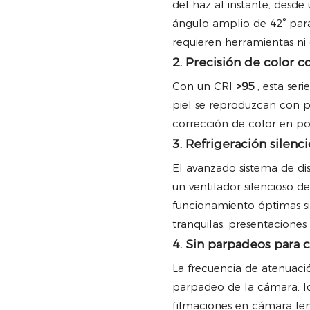
del haz al instante, desde
ángulo amplio de 42° para
requieren herramientas ni
2. Precisión de color c
Con un CRI
>95
, esta seri
piel se reproduzcan con pr
corrección de color en po
3. Refrigeración silen
El avanzado sistema de d
un ventilador silencioso 
funcionamiento óptimas sin
tranquilas, presentaciones 
4. Sin parpadeos para c
La frecuencia de atenuaci
parpadeo de la cámara, lo
filmaciones en cámara len