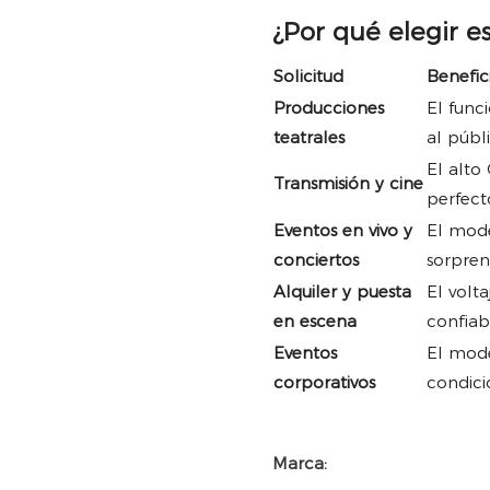
¿Por qué elegir 
Solicitud
Benefic
Producciones
El func
teatrales
al públ
El alto
Transmisión y cine
perfect
Eventos en vivo y
El mod
conciertos
sorpren
Alquiler y puesta
El volt
en escena
confiabl
Eventos
El mode
corporativos
condici
Marca: