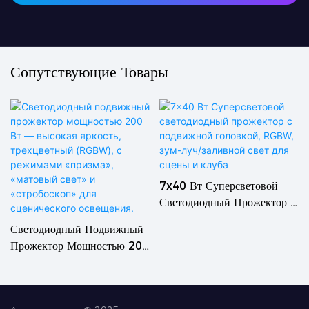
Сопутствующие Товары
7x40 Вт Суперсветовой
Светодиодный Прожектор С
Подвижной Головкой,
Светодиодный Подвижный
RGBW, Зум-Луч/заливной
Прожектор Мощностью 200
Свет Для Сцены И Клуба
Вт — Высокая Яркость,
Трехцветный (RGBW), С
Режимами «призма»,