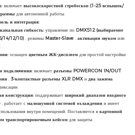
:
включает
высокоскоростной стробоскоп (1-25 вспышек/
граммы
для автономной работы.
оль и интеграция:
канальная гибкость:
управление по
DMX512 (выбираемое
6/14/12/10)
, режимы
Master-Slave
,
активация звуком
или
м
.
нии:
оснащен
цветным ЖК-дисплеем
для простой настройки
и подключения:
включает
разъемы POWERCON IN/OUT
ния
,
3-контактные разъемы XLR DMX
и
два зажима
фиксации.
ая конструкция:
поддерживает
широкий диапазон входного
)
, работает с
малошумной системой охлаждения
и имеет
спользования внутри помещений. Поставляется в
картонной
ым транспортировочным кейсом
для защиты.