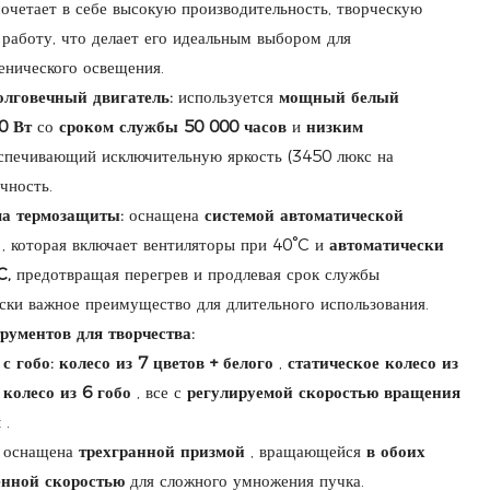
очетает в себе высокую производительность, творческую
работу, что делает его идеальным выбором для
енического освещения.
лговечный двигатель:
используется
мощный белый
0 Вт
со
сроком службы 50 000 часов
и
низким
спечивающий исключительную яркость (3450 люкс на
чность.
ма термозащиты:
оснащена
системой автоматической
, которая включает вентиляторы при 40°C и
автоматически
C,
предотвращая перегрев и продлевая срок службы
ески важное преимущество для длительного использования.
ументов для творчества:
с гобо:
колесо из 7 цветов + белого
,
статическое колесо из
колесо из 6 гобо
, все с
регулируемой скоростью вращения
я
.
оснащена
трехгранной призмой
, вращающейся
в обоих
енной скоростью
для сложного умножения пучка.