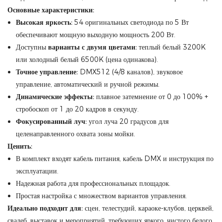
Основные характеристики:
Высокая яркость:
54 оригинальных светодиода по 5 Вт
обеспечивают мощную выходную мощность 200 Вт.
Доступны
варианты с двумя цветами:
теплый белый 3200K
или холодный белый 6500K (цена одинакова).
Точное управление:
DMX512 (4/8 каналов), звуковое
управление, автоматический и ручной режимы.
Динамические эффекты:
плавное затемнение от 0 до 100% +
стробоскоп от 1 до 20 кадров в секунду.
Фокусированный луч:
угол луча 20 градусов для
целенаправленного охвата зоны мойки.
Ценить:
В комплект входят кабель питания, кабель DMX и инструкция по
эксплуатации.
Надежная работа для профессиональных площадок.
Простая настройка с множеством вариантов управления.
Идеально подходит для:
сцен, телестудий, караоке-клубов, церквей,
свадеб, выставок и мероприятий, требующих яркого, чистого белого