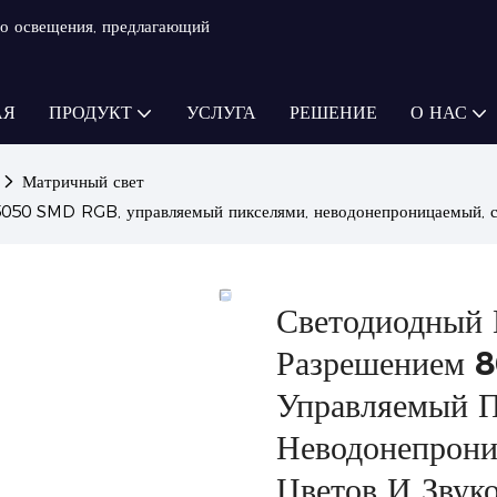
о освещения, предлагающий
АЯ
ПРОДУКТ
УСЛУГА
РЕШЕНИЕ
О НАС
Матричный свет
050 SMD RGB, управляемый пикселями, неводонепроницаемый, с 
Светодиодный 
Разрешением 
Управляемый П
Неводонепрон
Цветов И Звук