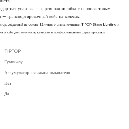
йств.
ндартная упаковка — картонная коробка с пенопластовым
о — транспортировочный кейс на колесах.
тор, созданный на основе 12-летнего опыта компании TIPOP Stage Lighting и
ет в себе долговечность, качество и профессиональные характеристики.
TIPTOP
Гуанчжоу
Аккумуляторная лампа омывателя
Нет
:
Да