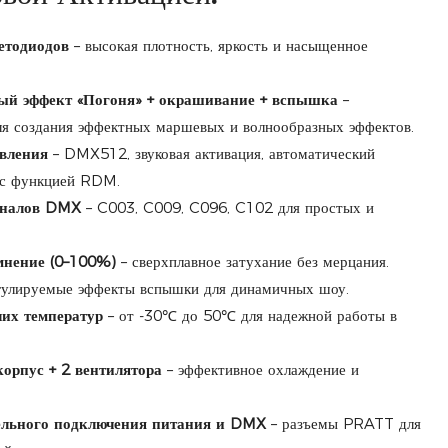
етодиодов
– высокая плотность, яркость и насыщенное
ый эффект «Погоня» + окрашивание + вспышка
–
ля создания эффектных маршевых и волнообразных эффектов.
вления
– DMX512, звуковая активация, автоматический
 с функцией RDM.
аналов DMX
– C003, C009, C096, C102 для простых и
мнение (0–100%)
– сверхплавное затухание без мерцания.
гулируемые эффекты вспышки для динамичных шоу.
их температур
– от -30℃ до 50℃ для надежной работы в
рпус + 2 вентилятора
– эффективное охлаждение и
ельного подключения питания и DMX
– разъемы PRATT для