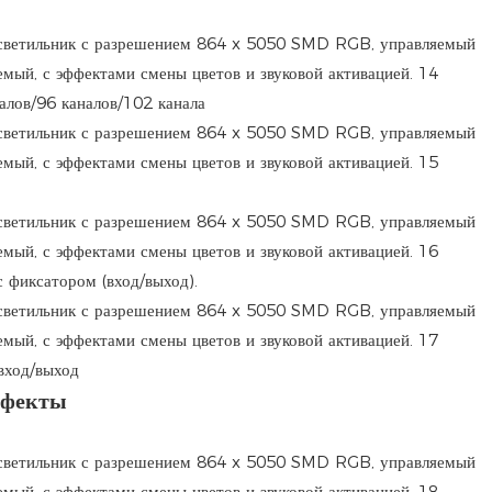
алов/96 каналов/102 канала
 фиксатором (вход/выход).
вход/выход
ффекты