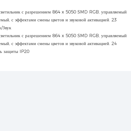
/Звук
нь защиты IP20